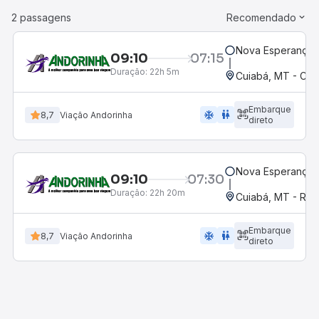
2 passagens
Recomendado
Nova Esperança,
09:10
07:15
Duração:
22h 5m
Cuiabá, MT - Cox
Embarque
ac_unit
wc
8,7
Viação Andorinha
direto
Nova Esperança,
09:10
07:30
Duração:
22h 20m
Cuiabá, MT - Rod
Embarque
ac_unit
wc
8,7
Viação Andorinha
direto