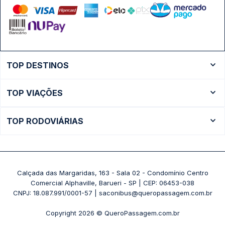
TOP DESTINOS
Ônibus Rio de Janeiro
TOP VIAÇÕES
Ônibus São Paulo
Passagens Cometa
Ônibus Brasília
TOP RODOVIÁRIAS
Passagens Gontijo
Ônibus Campinas
Rodoviária São Paulo - Tietê
Passagens 1001
Ônibus Londrina
Rodoviária Rio de Janeiro - Novo Rio
Passagens Águia Branca
+ Destinos
Rodoviária Belo Horizonte - Gov. Israel Pinheiro (Tergip)
Calçada das Margaridas, 163 - Sala 02 - Condomínio Centro
Passagens Pássaro Marron
Comercial Alphaville, Barueri - SP | CEP: 06453-038
Rodoviária Curitiba
+ Viações
CNPJ: 18.087.991/0001-57 | saconibus@queropassagem.com.br
Rodoviária São Paulo - Barra Funda
Copyright 2026 © QueroPassagem.com.br
+ Rodoviárias