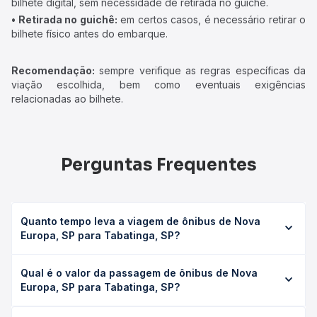
bilhete digital, sem necessidade de retirada no guichê.
• Retirada no guichê:
em certos casos, é necessário retirar o
bilhete físico antes do embarque.
Recomendação:
sempre verifique as regras específicas da
viação escolhida, bem como eventuais exigências
relacionadas ao bilhete.
Perguntas Frequentes
Quanto tempo leva a viagem de ônibus de Nova
Europa, SP para Tabatinga, SP?
A viagem de ônibus de Nova Europa, SP para Tabatinga,
Qual é o valor da passagem de ônibus de Nova
SP leva em média 0 horas, podendo variar conforme a
Europa, SP para Tabatinga, SP?
viação, o tipo de serviço (convencional, executivo ou
leito) e as condições de tráfego. Na Quero Passagem
O preço da passagem de ônibus de Nova Europa, SP para