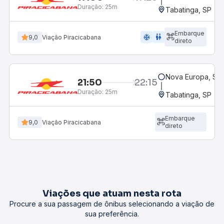
Duração:
25m
Tabatinga, SP
Embarque
ac_unit
wc
9,0
Viação Piracicabana
direto
Nova Europa, SP
21:50
22:15
Duração:
25m
Tabatinga, SP
Embarque
9,0
Viação Piracicabana
direto
Viações que atuam nesta rota
Procure a sua passagem de ônibus selecionando a viação de
sua preferência.