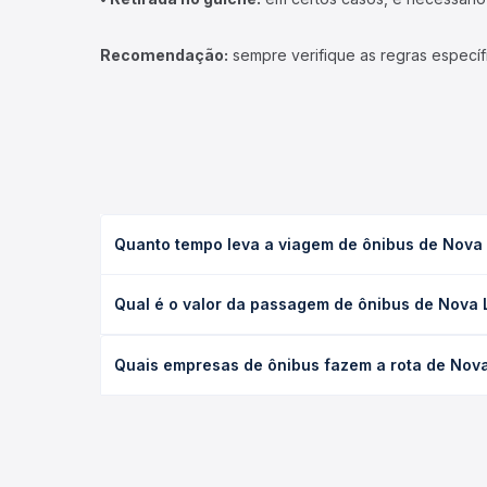
Recomendação:
sempre verifique as regras específ
Quanto tempo leva a viagem de ônibus de Nova
A viagem de ônibus de Nova Lacerda, MT para Pont
Qual é o valor da passagem de ônibus de Nova
executivo ou leito) e as condições de tráfego. Na
O preço da passagem de ônibus de Nova Lacerda, M
Quais empresas de ônibus fazem a rota de Nov
poltrona e a antecedência da compra. Na Quero Pa
As viações Expresso Itamarati operam o trecho de
compara todas as opções — empresas, horários, ti