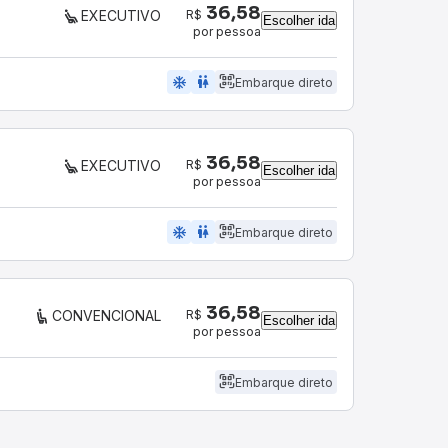
36,58
R$
EXECUTIVO
Escolher ida
por pessoa
ac_unit
wc
Embarque direto
36,58
R$
EXECUTIVO
Escolher ida
por pessoa
ac_unit
wc
Embarque direto
36,58
R$
CONVENCIONAL
Escolher ida
por pessoa
Embarque direto