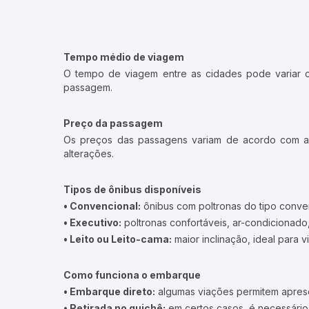
Tempo médio de viagem
O tempo de viagem entre as cidades pode variar con
passagem.
Preço da passagem
Os preços das passagens variam de acordo com a v
alterações.
Tipos de ônibus disponíveis
• Convencional:
ônibus com poltronas do tipo conve
• Executivo:
poltronas confortáveis, ar-condicionado,
• Leito ou Leito-cama:
maior inclinação, ideal para 
Como funciona o embarque
• Embarque direto:
algumas viações permitem apresen
• Retirada no guichê:
em certos casos, é necessário r