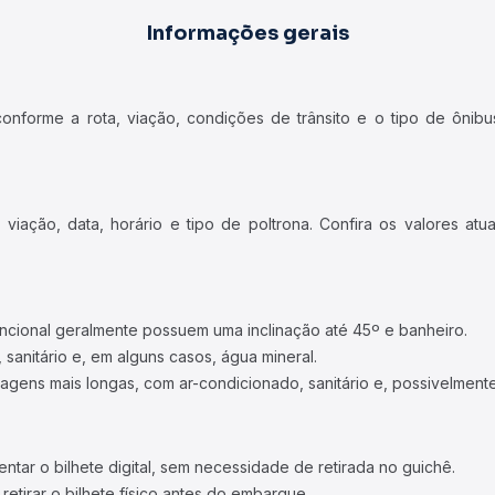
Informações gerais
forme a rota, viação, condições de trânsito e o tipo de ônibus
iação, data, horário e tipo de poltrona. Confira os valores at
ncional geralmente possuem uma inclinação até 45º e banheiro.
 sanitário e, em alguns casos, água mineral.
viagens mais longas, com ar-condicionado, sanitário e, possivelmente
tar o bilhete digital, sem necessidade de retirada no guichê.
etirar o bilhete físico antes do embarque.