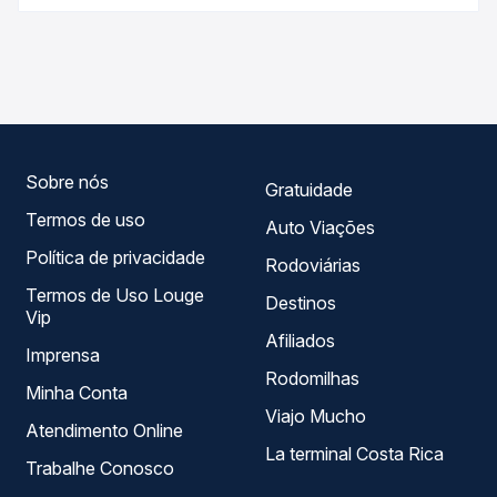
Passagem você compara os preços de todas as viações
As viações Águia Branca, ÁguiaFlex operam o trecho de
em tempo real e garante a melhor oferta para o seu
Nova Venécia, ES - Rodoviária para Colatina, ES -
roteiro.
Rodoviária, com horários variados ao longo do dia. Na
Quero Passagem você compara todas as opções —
empresas, horários, tipos de serviço e preços — em um
só lugar e escolhe a que melhor se encaixa na sua
viagem.
Sobre nós
Gratuidade
Termos de uso
Auto Viações
Política de privacidade
Rodoviárias
Termos de Uso Louge
Destinos
Vip
Afiliados
Imprensa
Rodomilhas
Minha Conta
Viajo Mucho
Atendimento Online
La terminal Costa Rica
Trabalhe Conosco