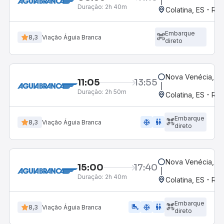
Duração:
2h 40m
Colatina, ES - Ro
Embarque
8,3
Viação Águia Branca
direto
Nova Venécia, ES
11:05
13:55
Duração:
2h 50m
Colatina, ES - Ro
Embarque
ac_unit
wc
8,3
Viação Águia Branca
direto
Nova Venécia, ES
15:00
17:40
Duração:
2h 40m
Colatina, ES - Ro
Embarque
airline_seat_legroom_extra
ac_unit
WC
8,3
Viação Águia Branca
direto