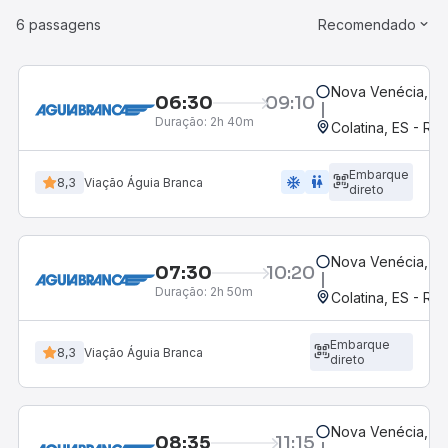
6 passagens
Recomendado
Nova Venécia, ES
06:30
09:10
Duração:
2h 40m
Colatina, ES - Ro
Embarque
ac_unit
wc
8,3
Viação Águia Branca
direto
Nova Venécia, ES
07:30
10:20
Duração:
2h 50m
Colatina, ES - Ro
Embarque
8,3
Viação Águia Branca
direto
Nova Venécia, ES
08:35
11:15