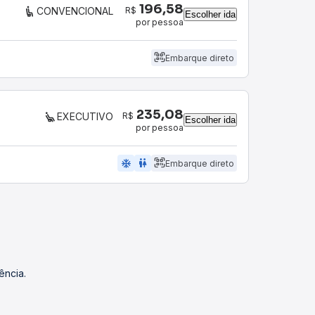
196,58
R$
CONVENCIONAL
Escolher ida
por pessoa
Embarque direto
235,08
R$
EXECUTIVO
Escolher ida
por pessoa
ac_unit
wc
Embarque direto
ência.