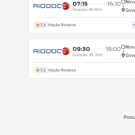
Nova
07:15
16:10
Duração:
8h 55m
Gove
7,3
Viação Riodoce
Nova
09:30
18:00
Duração:
8h 30m
Gove
7,3
Viação Riodoce
Procu