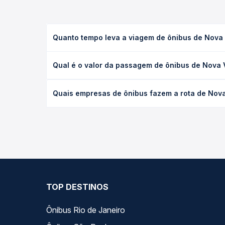
Quanto tempo leva a viagem de ônibus de Nova 
A viagem de ônibus de Nova Viçosa, BA para Gover
Qual é o valor da passagem de ônibus de Nova 
(convencional, executivo ou leito) e as condições
desejada.
O preço da passagem de ônibus de Nova Viçosa, BA
Quais empresas de ônibus fazem a rota de Nova
empresa, o tipo de poltrona e a antecedência da 
para o seu roteiro.
As viações Riodoce operam o trecho de Nova Viços
compara todas as opções — empresas, horários, ti
TOP DESTINOS
Ônibus Rio de Janeiro