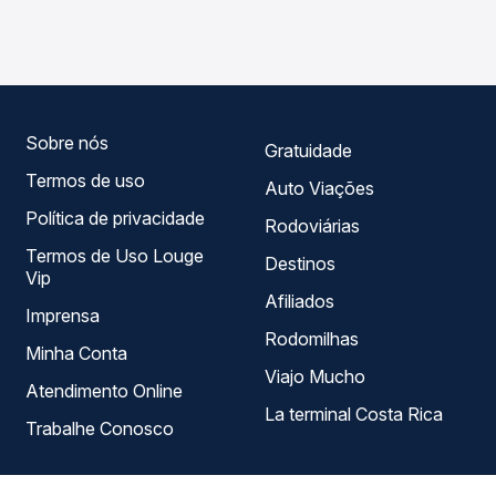
Horizonte, SP para Rio de Janeiro, RJ - Novo Rio, com
em tempo real e garante a melhor oferta para o seu
horários variados ao longo do dia. Na Quero Passagem
roteiro.
você compara todas as opções — empresas, horários,
tipos de serviço e preços — em um só lugar e escolhe a
que melhor se encaixa na sua viagem.
Sobre nós
Gratuidade
Termos de uso
Auto Viações
Política de privacidade
Rodoviárias
Termos de Uso Louge
Destinos
Vip
Afiliados
Imprensa
Rodomilhas
Minha Conta
Viajo Mucho
Atendimento Online
La terminal Costa Rica
Trabalhe Conosco