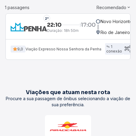
1 passagens
Recomendado
2°
Novo Horizonte, 
22:10
17:00
Duração:
18h 50m
Rio de Janeiro, R
1
Em
9,0
Viação Expresso Nossa Senhora da Penha
conexão
dir
Viações que atuam nesta rota
Procure a sua passagem de ônibus selecionando a viação de
sua preferência.