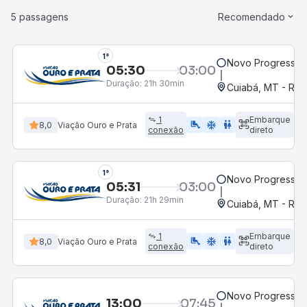
5 passagens
Recomendado
1°
Novo Progresso,
05:30
03:00
Duração:
21h 30min
Cuiabá, MT - Rod
1
Embarque
airline_seat_legroom_extra
ac_unit
WC
8,0
Viação Ouro e Prata
conexão
direto
1°
Novo Progresso,
05:31
03:00
Duração:
21h 29min
Cuiabá, MT - Rod
1
Embarque
airline_seat_legroom_extra
ac_unit
WC
8,0
Viação Ouro e Prata
conexão
direto
Novo Progresso,
13:00
07:45