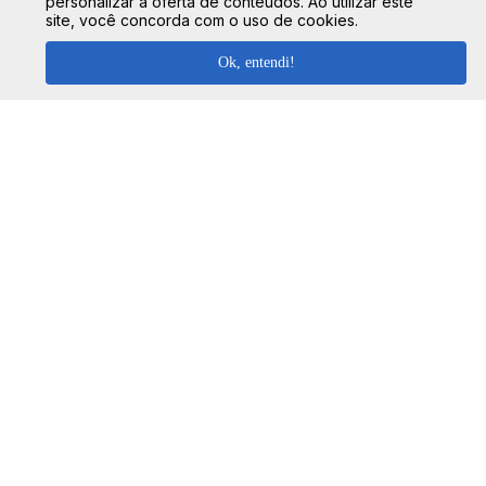
personalizar a oferta de conteúdos. Ao utilizar este
SEGURANÇA
site, você concorda com o uso de cookies.
Ok, entendi!
FORMAS DE PAGAMENTO
TOP DESTINOS
Ônibus Rio de Janeiro
TOP VIAÇÕES
Ônibus São Paulo
Passagens Cometa
Ônibus Brasília
TOP RODOVIÁRIAS
Passagens Gontijo
Ônibus Campinas
Rodoviária São Paulo - Tietê
Passagens 1001