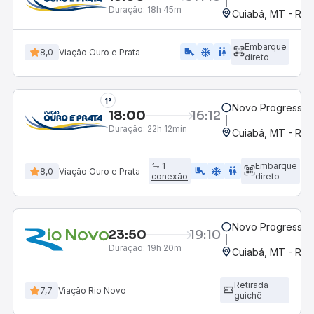
Duração:
18h 45m
Cuiabá, MT - Rod
Embarque
airline_seat_legroom_extra
ac_unit
WC
8,0
Viação Ouro e Prata
direto
1°
Novo Progresso,
18:00
16:12
Duração:
22h 12min
Cuiabá, MT - Rod
1
Embarque
airline_seat_legroom_extra
ac_unit
WC
8,0
Viação Ouro e Prata
conexão
direto
Novo Progresso,
23:50
19:10
Duração:
19h 20m
Cuiabá, MT - Rod
Retirada
7,7
Viação Rio Novo
guichê