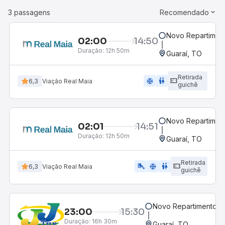
3 passagens
Recomendado
Novo Repartiment
02:00
14:50
Duração:
12h 50m
Guaraí, TO
Retirada
ac_unit
wc
6,3
Viação Real Maia
guichê
Novo Repartiment
02:01
14:51
Duração:
12h 50m
Guaraí, TO
Retirada
airline_seat_legroom_extra
ac_unit
wc
6,3
Viação Real Maia
guichê
Novo Repartimento, 
23:00
15:30
Duração:
16h 30m
Guaraí, TO