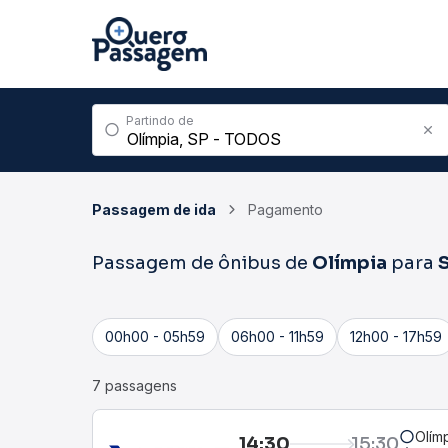
Partindo de
Passagem de ida
Pagamento
Passagem de ônibus de
Olímpia
para
S
00h00 - 05h59
06h00 - 11h59
12h00 - 17h59
7 passagens
Olím
14:30
15:30