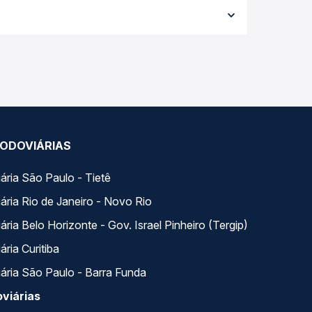
4,14 e varia conforme a data da viagem, a
ações em tempo real e garante a melhor oferta
 Rio Preto, SP - TODOS, com horários variados ao
em um só lugar e escolhe a que melhor se encaixa
ODOVIÁRIAS
ária São Paulo - Tietê
ária Rio de Janeiro - Novo Rio
ria Belo Horizonte - Gov. Israel Pinheiro (Tergip)
ria Curitiba
ária São Paulo - Barra Funda
viárias