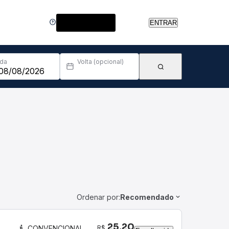
Central de Ajuda
ENTRAR
Ida
Volta (opcional)
Ordenar por:
Recomendado
25,20
R$
CONVENCIONAL