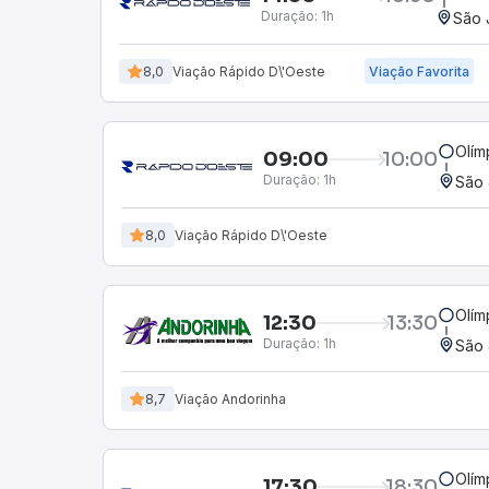
Duração:
1h
São 
8,0
Viação Rápido D\'Oeste
Viação Favorita
Olím
09:00
10:00
Duração:
1h
São 
8,0
Viação Rápido D\'Oeste
Olím
12:30
13:30
Duração:
1h
São 
8,7
Viação Andorinha
Olím
17:30
18:30