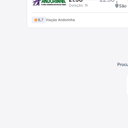
Duração:
1h
São 
8,7
Viação Andorinha
Procu