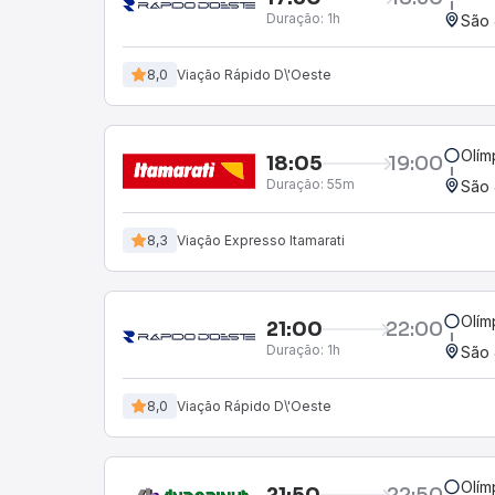
Duração:
1h
São 
8,0
Viação Rápido D\'Oeste
Olím
18:05
19:00
Duração:
55m
São 
8,3
Viação Expresso Itamarati
Olím
21:00
22:00
Duração:
1h
São 
8,0
Viação Rápido D\'Oeste
Olím
21:50
22:50