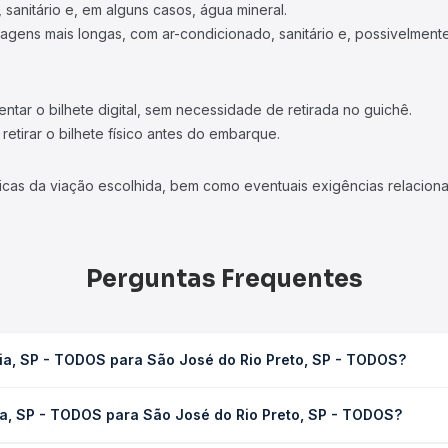
 sanitário e, em alguns casos, água mineral.
viagens mais longas, com ar-condicionado, sanitário e, possivelmente
tar o bilhete digital, sem necessidade de retirada no guichê.
etirar o bilhete físico antes do embarque.
icas da viação escolhida, bem como eventuais exigências relaciona
Perguntas Frequentes
ia, SP - TODOS para São José do Rio Preto, SP - TODOS?
ão José do Rio Preto, SP - TODOS leva em média 0h 59min, podendo
ia, SP - TODOS para São José do Rio Preto, SP - TODOS?
 de tráfego. Na Quero Passagem você consulta os horários disponív