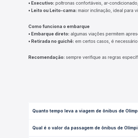
• Executivo:
poltronas confortáveis, ar-condicionado,
• Leito ou Leito-cama:
maior inclinação, ideal para 
Como funciona o embarque
• Embarque direto:
algumas viações permitem apresen
• Retirada no guichê:
em certos casos, é necessário r
Recomendação:
sempre verifique as regras específ
Quanto tempo leva a viagem de ônibus de Olímp
A viagem de ônibus de Olímpia, SP - TODOS para S
Qual é o valor da passagem de ônibus de Olímp
(convencional, executivo ou leito) e as condições
desejada.