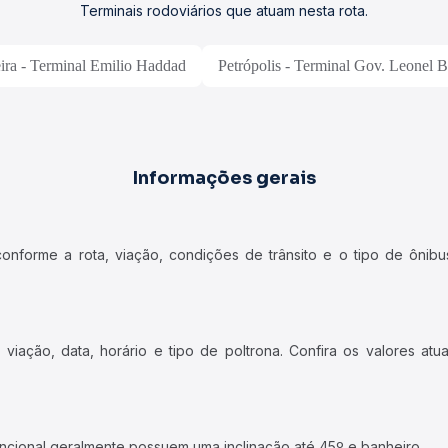
Terminais rodoviários que atuam nesta rota.
ira - Terminal Emilio Haddad
Petrópolis - Terminal Gov. Leonel B
Informações gerais
forme a rota, viação, condições de trânsito e o tipo de ônibus
iação, data, horário e tipo de poltrona. Confira os valores at
ncional geralmente possuem uma inclinação até 45º e banheiro.