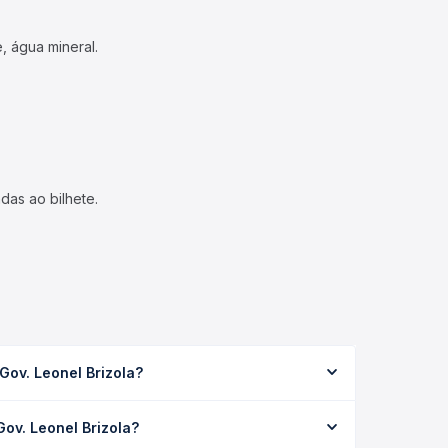
, água mineral.
das ao bilhete.
Gov. Leonel Brizola?
em média 6h 17min, podendo variar conforme a
Gov. Leonel Brizola?
ulta os horários disponíveis e vê a duração exata