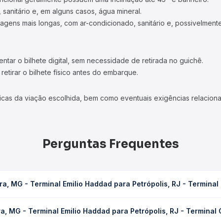
 sanitário e, em alguns casos, água mineral.
viagens mais longas, com ar-condicionado, sanitário e, possivelmente
tar o bilhete digital, sem necessidade de retirada no guichê.
etirar o bilhete físico antes do embarque.
icas da viação escolhida, bem como eventuais exigências relaciona
Perguntas Frequentes
a, MG - Terminal Emilio Haddad para Petrópolis, RJ - Terminal 
io Haddad para Petrópolis, RJ - Terminal Gov. Leonel Brizola leva 
a, MG - Terminal Emilio Haddad para Petrópolis, RJ - Terminal 
 ou leito) e as condições de tráfego. Na Quero Passagem você cons