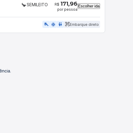
171,96
R$
SEMILEITO
Escolher ida
por pessoa
airline_seat_legroom_extra
ac_unit
WC
Embarque direto
ência.