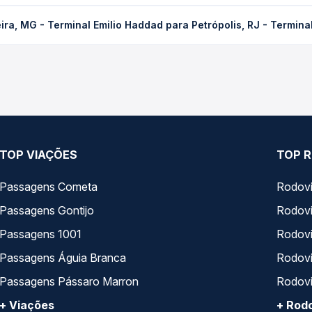
rminal Emilio Haddad para Petrópolis, RJ - Terminal Gov. Leonel B
ra, MG - Terminal Emilio Haddad para Petrópolis, RJ - Terminal
a antecedência da compra. Na Quero Passagem você compara os pre
o de Oliveira, MG - Terminal Emilio Haddad para Petrópolis, RJ - Te
todas as opções — empresas, horários, tipos de serviço e preços
TOP VIAÇÕES
TOP R
Passagens Cometa
Rodovi
Passagens Gontijo
Rodovi
Passagens 1001
Rodoviá
Passagens Águia Branca
Rodoviá
Passagens Pássaro Marron
Rodovi
+ Viações
+ Rodo