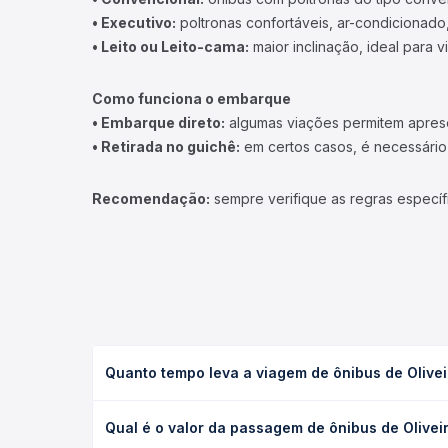
• Executivo:
poltronas confortáveis, ar-condicionado,
• Leito ou Leito-cama:
maior inclinação, ideal para 
Como funciona o embarque
• Embarque direto:
algumas viações permitem apresen
• Retirada no guichê:
em certos casos, é necessário r
Recomendação:
sempre verifique as regras específ
Quanto tempo leva a viagem de ônibus de Oliveir
A viagem de ônibus de Oliveira, MG - Terminal Emil
Qual é o valor da passagem de ônibus de Oliveir
viação, o tipo de serviço (convencional, executivo