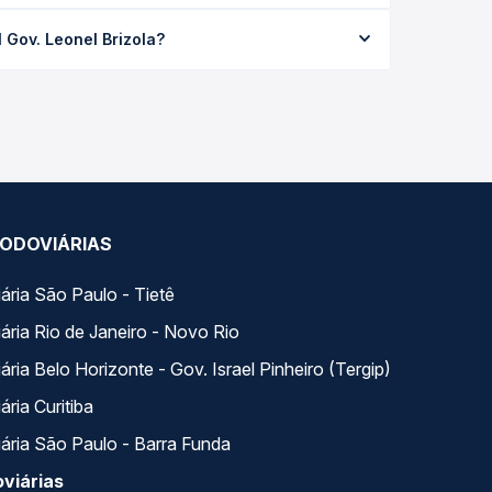
rizola custa em média R$ 168,57 e varia conforme a
 Gov. Leonel Brizola?
ços de todas as viações em tempo real e garante a
rminal Gov. Leonel Brizola, com horários variados
 — em um só lugar e escolhe a que melhor se
ODOVIÁRIAS
ária São Paulo - Tietê
ária Rio de Janeiro - Novo Rio
ria Belo Horizonte - Gov. Israel Pinheiro (Tergip)
ria Curitiba
ária São Paulo - Barra Funda
viárias