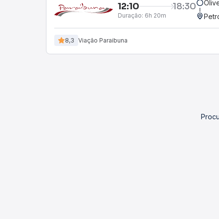
Oliv
12:10
18:30
Duração:
6h 20m
Petr
8,3
Viação Paraibuna
Procu