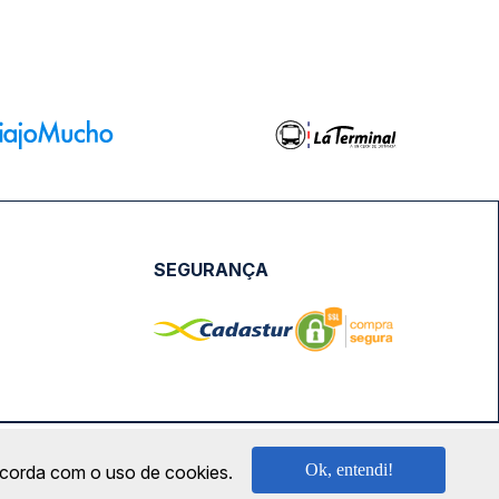
SEGURANÇA
NPJ: 18.087.991/0001-57 | saconibus@queropassagem.com.br
Ok, entendi!
oncorda com o uso de cookies.