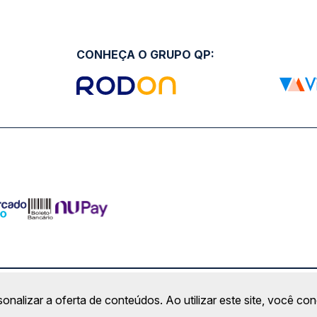
CONHEÇA O GRUPO QP:
ro Comercial Alphaville, Barueri - SP | CEP: 06453-038 | C
sonalizar a oferta de conteúdos. Ao utilizar este site, você c
Copyright 2026 © QueroPassagem.com.br