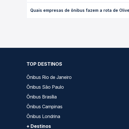
de cada opção na data desejada.
O preço da passagem de ônibus de Oliveira, MG - Te
Quais empresas de ônibus fazem a rota de Olivei
data da viagem, a empresa, o tipo de poltrona e 
melhor oferta para o seu roteiro.
As viações Paraibuna, São Cristóvão operam o trech
ao longo do dia. Na Quero Passagem você compara 
encaixa na sua viagem.
TOP DESTINOS
Ônibus Rio de Janeiro
Ônibus São Paulo
Ônibus Brasília
Ônibus Campinas
Ônibus Londrina
+ Destinos