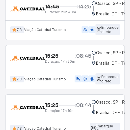
Osasco, SP - Rod
14:45
14:25
Duração:
23h 40m
Brasília, DF - Ter
Embarque
ac_unit
wc
7,3
Viação Catedral Turismo
direto
Osasco, SP - Rod
15:25
08:45
Duração:
17h 20m
Brasília, DF - Ter
Embarque
airline_seat_legroom_extra
ac_unit
wc
7,3
Viação Catedral Turismo
direto
Osasco, SP - Rod
15:25
08:44
Duração:
17h 19m
Brasília, DF - Ter
Embarque
7,3
Viação Catedral Turismo