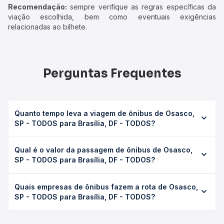
Recomendação:
sempre verifique as regras específicas da
viação escolhida, bem como eventuais exigências
relacionadas ao bilhete.
Perguntas Frequentes
Quanto tempo leva a viagem de ônibus de Osasco,
SP - TODOS para Brasília, DF - TODOS?
A viagem de ônibus de Osasco, SP - TODOS para Brasília,
Qual é o valor da passagem de ônibus de Osasco,
DF - TODOS leva em média 19h 5min, podendo variar
SP - TODOS para Brasília, DF - TODOS?
conforme a viação, o tipo de serviço (convencional,
executivo ou leito) e as condições de tráfego. Na Quero
O preço da passagem de ônibus de Osasco, SP - TODOS
Passagem você consulta os horários disponíveis e vê a
Quais empresas de ônibus fazem a rota de Osasco,
para Brasília, DF - TODOS custa em média R$ 307,47 e
duração exata de cada opção na data desejada.
SP - TODOS para Brasília, DF - TODOS?
varia conforme a data da viagem, a empresa, o tipo de
poltrona e a antecedência da compra. Na Quero
As viações Rápido Federal, Real Expresso, Catedral
Passagem você compara os preços de todas as viações