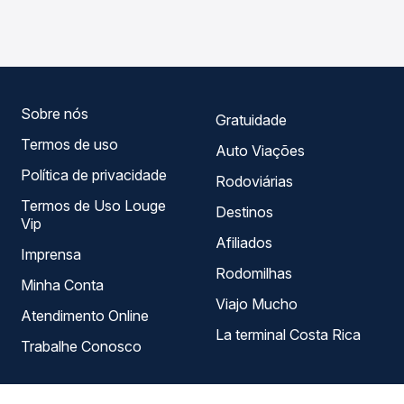
Turismo, Emtram, JL Expresso operam o trecho de
em tempo real e garante a melhor oferta para o seu
Osasco, SP - TODOS para Brasília, DF - TODOS, com
roteiro.
horários variados ao longo do dia. Na Quero Passagem
você compara todas as opções — empresas, horários,
tipos de serviço e preços — em um só lugar e escolhe a
que melhor se encaixa na sua viagem.
Sobre nós
Gratuidade
Termos de uso
Auto Viações
Política de privacidade
Rodoviárias
Termos de Uso Louge
Destinos
Vip
Afiliados
Imprensa
Rodomilhas
Minha Conta
Viajo Mucho
Atendimento Online
La terminal Costa Rica
Trabalhe Conosco