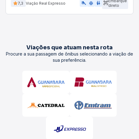
Embarque
airline_seat_legroom_extra
ac_unit
wc
7,3
Viação Real Expresso
direto
Viações que atuam nesta rota
Procure a sua passagem de ônibus selecionando a viação de
sua preferência.