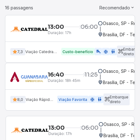
16 passagens
Recomendado
Osasco, SP - Rodo
13:00
06:00
Duração:
17h
Brasília, DF - Term
Embarqu
airline_seat_legroom_extra
ac_unit
wc
7,3
Viação Catedral Turismo
Custo-benefício
direto
Osasco, SP - Rodo
16:40
11:25
Duração:
18h 45m
Brasília, DF - Term
Embarque
ac_unit
wc
8,0
Viação Rápido Federal
Viação Favorita
direto
Osasco, SP - Rod
13:00
06:00
Duração:
17h
Brasília, DF - Ter