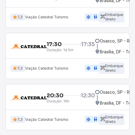
Brasília, DF - Ter
Embarque
ac_unit
wc
7,3
Viação Catedral Turismo
direto
Osasco, SP - Rod
17:30
17:35
Duração:
1d 5m
Brasília, DF - Ter
Embarque
ac_unit
wc
7,3
Viação Catedral Turismo
direto
Osasco, SP - Rod
20:30
12:30
Duração:
16h
Brasília, DF - Ter
Embarque
ac_unit
wc
7,3
Viação Catedral Turismo
direto