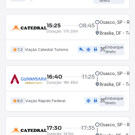
direto
Osasco, SP - Rod
15:25
08:45
Duração:
17h 20m
Brasília, DF - Ter
Embarque
airline_seat_legroom_extra
ac_unit
wc
7,3
Viação Catedral Turismo
direto
Osasco, SP - Rod
16:40
11:25
Duração:
18h 45m
Brasília, DF - Ter
Embarque
ac_unit
wc
8,0
Viação Rápido Federal
direto
Osasco, SP - Rod
17:30
17:35
Duração:
1d 5m