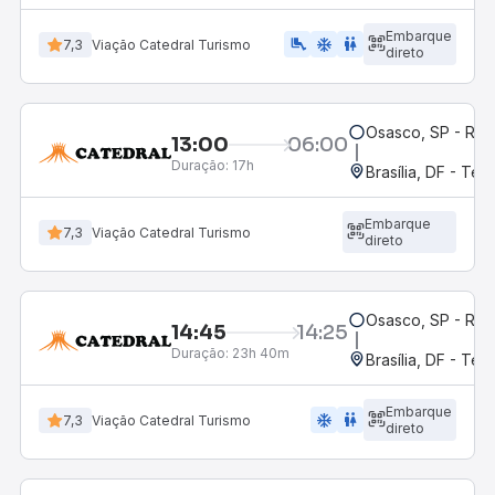
Embarque
airline_seat_legroom_extra
ac_unit
wc
7,3
Viação Catedral Turismo
direto
Osasco, SP - Rod
13:00
06:00
Duração:
17h
Brasília, DF - Ter
Embarque
7,3
Viação Catedral Turismo
direto
Osasco, SP - Rod
14:45
14:25
Duração:
23h 40m
Brasília, DF - Ter
Embarque
ac_unit
wc
7,3
Viação Catedral Turismo
direto