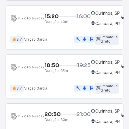
Ourinhos, SP
15:20
16:00
S
Duração:
40m
Cambará, PR
Embarque
airline_seat_legroom_extra
ac_unit
WC
8,7
Viação Garcia
direto
Ourinhos, SP
18:50
19:25
S
Duração:
35m
Cambará, PR
Embarque
airline_seat_legroom_extra
ac_unit
WC
8,7
Viação Garcia
direto
Ourinhos, SP
20:30
21:00
S
Duração:
30m
Cambará, PR