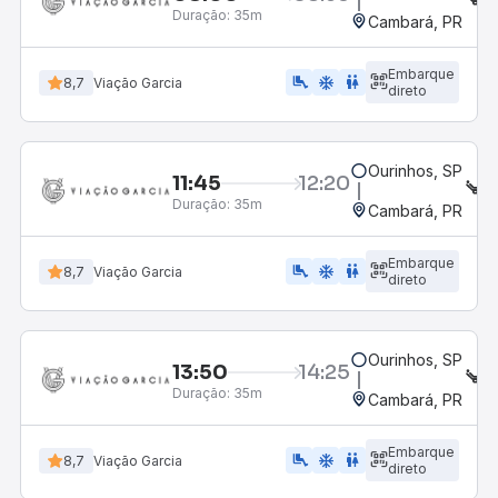
Duração:
35m
Cambará, PR
Embarque
airline_seat_legroom_extra
ac_unit
WC
8,7
Viação Garcia
direto
Ourinhos, SP
11:45
12:20
S
Duração:
35m
Cambará, PR
Embarque
airline_seat_legroom_extra
ac_unit
WC
8,7
Viação Garcia
direto
Ourinhos, SP
13:50
14:25
S
Duração:
35m
Cambará, PR
Embarque
airline_seat_legroom_extra
ac_unit
WC
8,7
Viação Garcia
direto