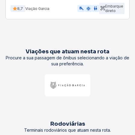
Embarque
airline_seat_legroom_extra
ac_unit
WC
8,7
Viação Garcia
direto
Viações que atuam nesta rota
Procure a sua passagem de ônibus selecionando a viação de
sua preferência.
Rodoviárias
Terminais rodoviários que atuam nesta rota.