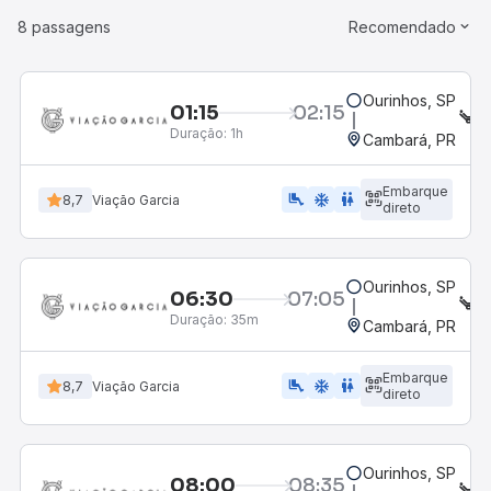
8 passagens
Recomendado
Ourinhos, SP
01:15
02:15
S
Duração:
1h
Cambará, PR
Embarque
airline_seat_legroom_extra
ac_unit
WC
8,7
Viação Garcia
direto
Ourinhos, SP
06:30
07:05
S
Duração:
35m
Cambará, PR
Embarque
airline_seat_legroom_extra
ac_unit
WC
8,7
Viação Garcia
direto
Ourinhos, SP
08:00
08:35
S