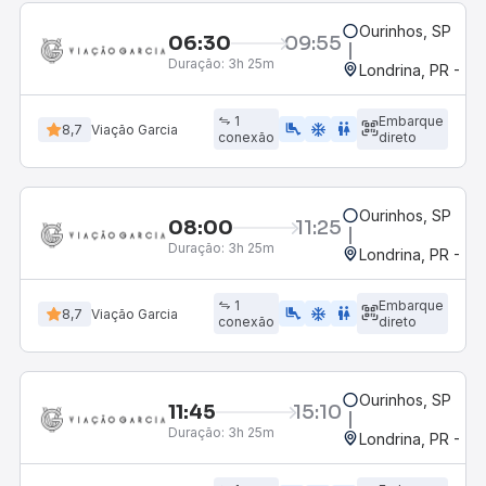
Ourinhos, SP
06:30
09:55
Duração:
3h 25m
Londrina, PR - Ter
1
Embarque
airline_seat_legroom_extra
ac_unit
WC
8,7
Viação Garcia
conexão
direto
Ourinhos, SP
08:00
11:25
Duração:
3h 25m
Londrina, PR - Ter
1
Embarque
airline_seat_legroom_extra
ac_unit
WC
8,7
Viação Garcia
conexão
direto
Ourinhos, SP
11:45
15:10
Duração:
3h 25m
Londrina, PR - Ter