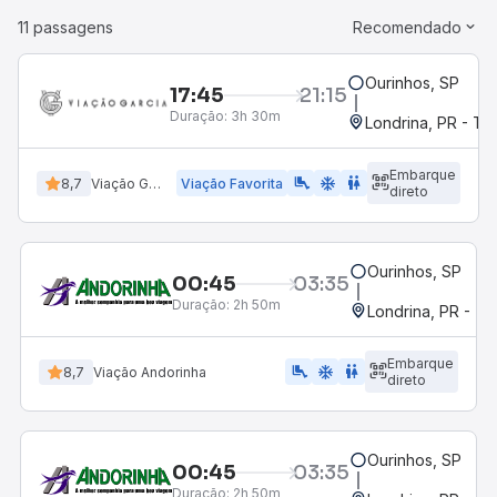
11 passagens
Recomendado
Ourinhos, SP
17:45
21:15
Duração:
3h 30m
Londrina, PR - Ter
Embarque
airline_seat_legroom_extra
ac_unit
WC
8,7
Viação Garcia
Viação Favorita
direto
Ourinhos, SP
00:45
03:35
Duração:
2h 50m
Londrina, PR - Ter
Embarque
airline_seat_legroom_extra
ac_unit
WC
8,7
Viação Andorinha
direto
Ourinhos, SP
00:45
03:35
Duração:
2h 50m