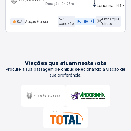
Duração:
3h 25m
Londrina, PR - Ter
1
Embarque
airline_seat_legroom_extra
ac_unit
WC
8,7
Viação Garcia
conexão
direto
Viações que atuam nesta rota
Procure a sua passagem de ônibus selecionando a viação de
sua preferência.