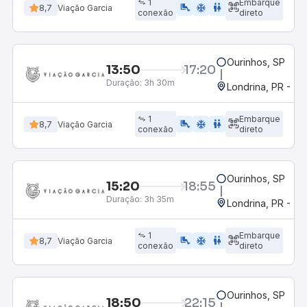
1
Embarque
airline_seat_legroom_extra
ac_unit
WC
8,7
Viação Garcia
conexão
direto
Ourinhos, SP
13:50
17:20
Duração:
3h 30m
Londrina, PR - Ter
1
Embarque
airline_seat_legroom_extra
ac_unit
WC
8,7
Viação Garcia
conexão
direto
Ourinhos, SP
15:20
18:55
Duração:
3h 35m
Londrina, PR - Ter
1
Embarque
airline_seat_legroom_extra
ac_unit
WC
8,7
Viação Garcia
conexão
direto
Ourinhos, SP
18:50
22:15