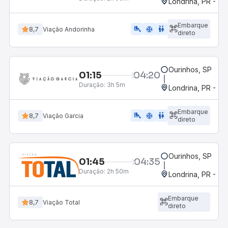
Londrina, PR - Ter
Embarque
airline_seat_legroom_extra
ac_unit
wc
8,7
Viação Andorinha
direto
Ourinhos, SP
01:15
04:20
Duração:
3h 5m
Londrina, PR - Ter
Embarque
airline_seat_legroom_extra
ac_unit
WC
8,7
Viação Garcia
direto
Ourinhos, SP
01:45
04:35
Duração:
2h 50m
Londrina, PR - Ter
Embarque
8,7
Viação Total
direto