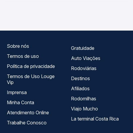
As viações Garcia, Andorinha, Total operam o trecho de
em tempo real e garante a melhor oferta para o seu
Ourinhos, SP para Londrina, PR - Terminal José Garcia
roteiro.
Villar, com horários variados ao longo do dia. Na Quero
Passagem você compara todas as opções — empresas,
horários, tipos de serviço e preços — em um só lugar e
escolhe a que melhor se encaixa na sua viagem.
Sobre nós
Gratuidade
Termos de uso
Auto Viações
Política de privacidade
Rodoviárias
Termos de Uso Louge
Destinos
Vip
Afiliados
Imprensa
Rodomilhas
Minha Conta
Viajo Mucho
Atendimento Online
La terminal Costa Rica
Trabalhe Conosco