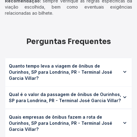
Recomendação:
sempre verifique as regras específicas da
viação escolhida, bem como eventuais exigências
relacionadas ao bilhete.
Perguntas Frequentes
Quanto tempo leva a viagem de ônibus de
Ourinhos, SP para Londrina, PR - Terminal José
Garcia Villar?
A viagem de ônibus de Ourinhos, SP para Londrina, PR -
Qual é o valor da passagem de ônibus de Ourinhos,
Terminal José Garcia Villar leva em média 3h 14min,
SP para Londrina, PR - Terminal José Garcia Villar?
podendo variar conforme a viação, o tipo de serviço
(convencional, executivo ou leito) e as condições de
O preço da passagem de ônibus de Ourinhos, SP para
tráfego. Na Quero Passagem você consulta os horários
Quais empresas de ônibus fazem a rota de
Londrina, PR - Terminal José Garcia Villar custa em média
disponíveis e vê a duração exata de cada opção na data
Ourinhos, SP para Londrina, PR - Terminal José
R$ 94,14 e varia conforme a data da viagem, a empresa, o
desejada.
Garcia Villar?
tipo de poltrona e a antecedência da compra. Na Quero
Passagem você compara os preços de todas as viações