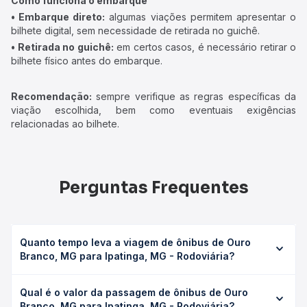
Como funciona o embarque
• Embarque direto:
algumas viações permitem apresentar o
bilhete digital, sem necessidade de retirada no guichê.
• Retirada no guichê:
em certos casos, é necessário retirar o
bilhete físico antes do embarque.
Recomendação:
sempre verifique as regras específicas da
viação escolhida, bem como eventuais exigências
relacionadas ao bilhete.
Perguntas Frequentes
Quanto tempo leva a viagem de ônibus de Ouro
Branco, MG para Ipatinga, MG - Rodoviária?
A viagem de ônibus de Ouro Branco, MG para Ipatinga,
Qual é o valor da passagem de ônibus de Ouro
MG - Rodoviária leva em média 7h 44min, podendo variar
Branco, MG para Ipatinga, MG - Rodoviária?