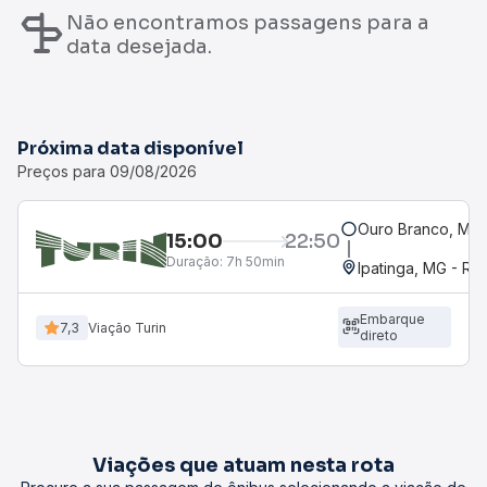
Não encontramos passagens para a
data desejada.
Próxima data disponível
Preços para 09/08/2026
Ouro Branco, MG
15:00
22:50
Duração:
7h 50min
Ipatinga, MG - Ro
Embarque
7,3
Viação Turin
direto
Viações que atuam nesta rota