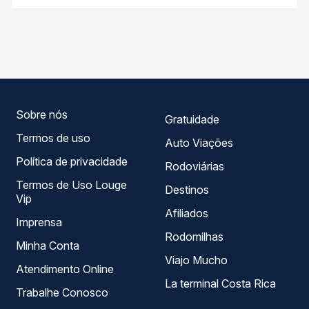
Na Quero Passagem você compara os preços de todas as
As viações Pássaro Verde operam o trecho de Ouro
viações em tempo real e garante a melhor oferta para o
Preto, MG - Rodoviária para Ponte Nova, MG - Rodoviária,
seu roteiro.
com horários variados ao longo do dia. Na Quero
Passagem você compara todas as opções — empresas,
horários, tipos de serviço e preços — em um só lugar e
escolhe a que melhor se encaixa na sua viagem.
Sobre nós
Gratuidade
Termos de uso
Auto Viações
Política de privacidade
Rodoviárias
Termos de Uso Louge
Destinos
Vip
Afiliados
Imprensa
Rodomilhas
Minha Conta
Viajo Mucho
Atendimento Online
La terminal Costa Rica
Trabalhe Conosco