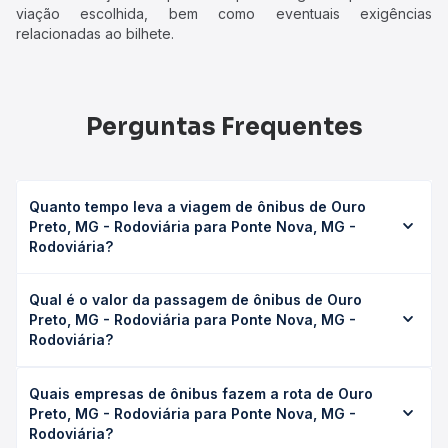
viação escolhida, bem como eventuais exigências
relacionadas ao bilhete.
Perguntas Frequentes
Quanto tempo leva a viagem de ônibus de Ouro
Preto, MG - Rodoviária para Ponte Nova, MG -
Rodoviária?
A viagem de ônibus de Ouro Preto, MG - Rodoviária para
Qual é o valor da passagem de ônibus de Ouro
Ponte Nova, MG - Rodoviária leva em média 1h 48min,
Preto, MG - Rodoviária para Ponte Nova, MG -
podendo variar conforme a viação, o tipo de serviço
Rodoviária?
(convencional, executivo ou leito) e as condições de
tráfego. Na Quero Passagem você consulta os horários
O preço da passagem de ônibus de Ouro Preto, MG -
disponíveis e vê a duração exata de cada opção na data
Quais empresas de ônibus fazem a rota de Ouro
Rodoviária para Ponte Nova, MG - Rodoviária custa em
desejada.
Preto, MG - Rodoviária para Ponte Nova, MG -
média R$ 51,24 e varia conforme a data da viagem, a
Rodoviária?
empresa, o tipo de poltrona e a antecedência da compra.