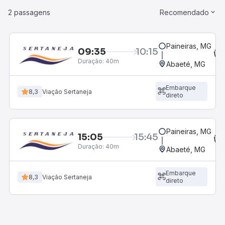
2 passagens
Recomendado
Paineiras, MG
09:35
10:15
Duração:
40m
Abaeté, MG
Embarque
8,3
Viação Sertaneja
direto
Paineiras, MG
15:05
15:45
Duração:
40m
Abaeté, MG
Embarque
8,3
Viação Sertaneja
direto