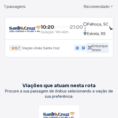
1 passagens
Recomendado
Palhoça, SC
10:20
21:00
E
Duração:
10h 40m
Estrela, RS
Embarque
ac_unit
wc
8,7
Viação União Santa Cruz
direto
Viações que atuam nesta rota
Procure a sua passagem de ônibus selecionando a viação de
sua preferência.