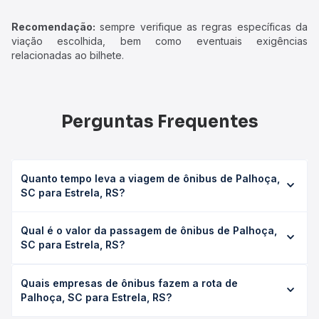
Recomendação:
sempre verifique as regras específicas da
viação escolhida, bem como eventuais exigências
relacionadas ao bilhete.
Perguntas Frequentes
Quanto tempo leva a viagem de ônibus de Palhoça,
SC para Estrela, RS?
A viagem de ônibus de Palhoça, SC para Estrela, RS leva
Qual é o valor da passagem de ônibus de Palhoça,
em média 10h 50min, podendo variar conforme a viação, o
SC para Estrela, RS?
tipo de serviço (convencional, executivo ou leito) e as
condições de tráfego. Na Quero Passagem você consulta
O preço da passagem de ônibus de Palhoça, SC para
os horários disponíveis e vê a duração exata de cada
Quais empresas de ônibus fazem a rota de
Estrela, RS custa em média R$ 176,94 e varia conforme a
opção na data desejada.
Palhoça, SC para Estrela, RS?
data da viagem, a empresa, o tipo de poltrona e a
antecedência da compra. Na Quero Passagem você