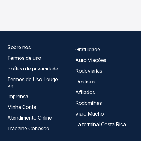
As viações União Santa Cruz operam o trecho de Palhoça,
compara os preços de todas as viações em tempo real e
SC para Estrela, RS, com horários variados ao longo do
garante a melhor oferta para o seu roteiro.
dia. Na Quero Passagem você compara todas as opções
— empresas, horários, tipos de serviço e preços — em um
só lugar e escolhe a que melhor se encaixa na sua
viagem.
Sobre nós
Gratuidade
Termos de uso
Auto Viações
Política de privacidade
Rodoviárias
Termos de Uso Louge
Destinos
Vip
Afiliados
Imprensa
Rodomilhas
Minha Conta
Viajo Mucho
Atendimento Online
La terminal Costa Rica
Trabalhe Conosco