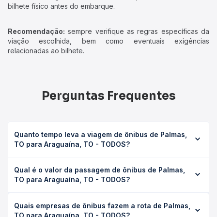
bilhete físico antes do embarque.
Recomendação:
sempre verifique as regras específicas da
viação escolhida, bem como eventuais exigências
relacionadas ao bilhete.
Perguntas Frequentes
Quanto tempo leva a viagem de ônibus de Palmas,
TO para Araguaína, TO - TODOS?
A viagem de ônibus de Palmas, TO para Araguaína, TO -
Qual é o valor da passagem de ônibus de Palmas,
TODOS leva em média 7h, podendo variar conforme a
TO para Araguaína, TO - TODOS?
viação, o tipo de serviço (convencional, executivo ou
leito) e as condições de tráfego. Na Quero Passagem
O preço da passagem de ônibus de Palmas, TO para
você consulta os horários disponíveis e vê a duração
Quais empresas de ônibus fazem a rota de Palmas,
Araguaína, TO - TODOS custa em média R$ 141,11 e varia
exata de cada opção na data desejada.
TO para Araguaína, TO - TODOS?
conforme a data da viagem, a empresa, o tipo de poltrona