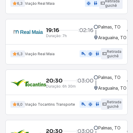
Retirada
ac_unit
wc
6,3
Viação Real Maia
guichê
Palmas, TO
19:16
02:16
Duração:
7h
Araguaína, TO
Retirada
airline_seat_legroom_extra
ac_unit
wc
6,3
Viação Real Maia
guichê
Palmas, TO
20:30
03:00
Duração:
6h 30m
Araguaína, TO
Retirada
airline_seat_legroom_extra
ac_unit
wc
8,0
Viação Tocantins Transporte
guichê
Palmas, TO
20:30
03:00