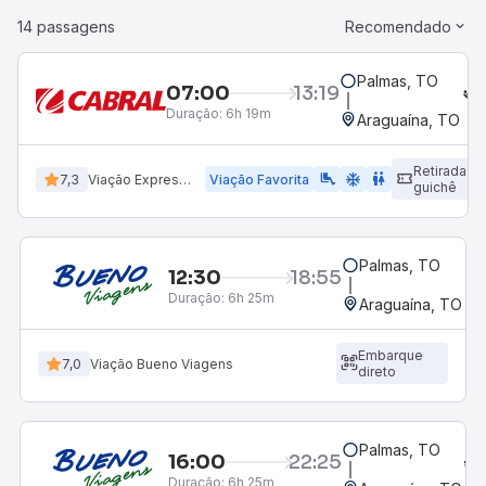
14 passagens
Recomendado
Palmas, TO
07:00
13:19
Duração:
6h 19m
Araguaína, TO
Retirada
airline_seat_legroom_extra
ac_unit
WC
7,3
Viação Expresso Cabral
Viação Favorita
guichê
Palmas, TO
12:30
18:55
Duração:
6h 25m
Araguaína, TO
Embarque
7,0
Viação Bueno Viagens
direto
Palmas, TO
16:00
22:25
Duração:
6h 25m