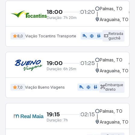
Palmas, TO
18:00
01:20
Duração:
7h 20m
Araguaína, TO
Retirada
airline_seat_legroom_extra
ac_unit
wc
8,0
Viação Tocantins Transporte
guichê
Palmas, TO
19:00
01:25
Duração:
6h 25m
Araguaína, TO
Embarque
airline_seat_legroom_extra
ac_unit
wc
7,0
Viação Bueno Viagens
direto
Palmas, TO
19:15
02:15
Duração:
7h
Araguaína, TO