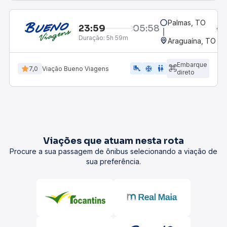
Palmas, TO
23:59
05:58
Duração:
5h 59m
Araguaína, TO
Embarque
airline_seat_legroom_extra
ac_unit
wc
7,0
Viação Bueno Viagens
direto
Viações que atuam nesta rota
Procure a sua passagem de ônibus selecionando a viação de
sua preferência.