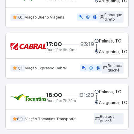
Araguaína, TO
Embarque
airline_seat_legroom_extra
ac_unit
wc
7,0
Viação Bueno Viagens
direto
Palmas, TO
17:00
23:19
Duração:
6h 19m
Araguaína, TO
Retirada
airline_seat_legroom_extra
ac_unit
wc
7,3
Viação Expresso Cabral
guichê
Palmas, TO
18:00
01:20
Duração:
7h 20m
Araguaína, TO
Retirada
8,0
Viação Tocantins Transporte
guichê