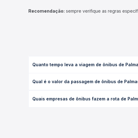
Recomendação:
sempre verifique as regras específ
Quanto tempo leva a viagem de ônibus de Palma
A viagem de ônibus de Palmas, TO para Brasília, D
Qual é o valor da passagem de ônibus de Palmas
leito) e as condições de tráfego. Na Quero Passag
O preço da passagem de ônibus de Palmas, TO para 
Quais empresas de ônibus fazem a rota de Palm
a antecedência da compra. Na Quero Passagem você
As viações Real Sul, Real Expresso, Real Maia, W A
Quero Passagem você compara todas as opções — em