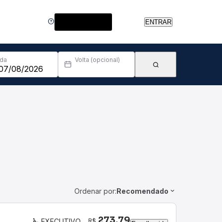
Central de Ajuda
ENTRAR
Ida
Volta (opcional)
Ordenar por:
Recomendado
273,79
R$
EXECUTIVO