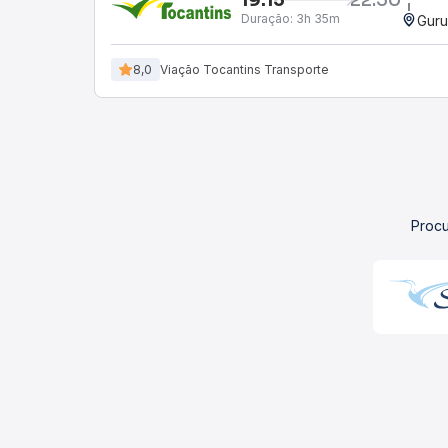
Duração:
3h 35m
Guru
8,0
Viação Tocantins Transporte
Procu