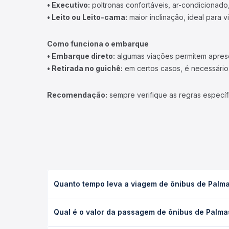
• Executivo:
poltronas confortáveis, ar-condicionado,
• Leito ou Leito-cama:
maior inclinação, ideal para 
Como funciona o embarque
• Embarque direto:
algumas viações permitem apresen
• Retirada no guichê:
em certos casos, é necessário r
Recomendação:
sempre verifique as regras específ
Quanto tempo leva a viagem de ônibus de Palm
A viagem de ônibus de Palmas, TO para Gurupi, TO
Qual é o valor da passagem de ônibus de Palma
leito) e as condições de tráfego. Na Quero Passag