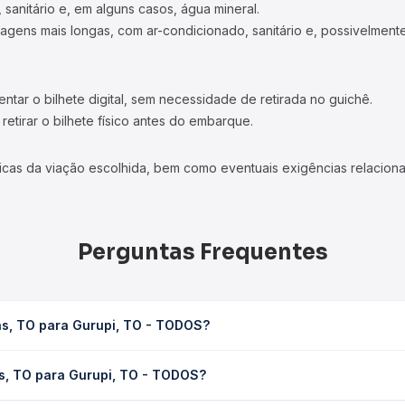
 sanitário e, em alguns casos, água mineral.
viagens mais longas, com ar-condicionado, sanitário e, possivelmente
tar o bilhete digital, sem necessidade de retirada no guichê.
etirar o bilhete físico antes do embarque.
icas da viação escolhida, bem como eventuais exigências relaciona
Perguntas Frequentes
as, TO para Gurupi, TO - TODOS?
 - TODOS leva em média 3h 43min, podendo variar conforme a viaçã
s, TO para Gurupi, TO - TODOS?
em você consulta os horários disponíveis e vê a duração exata de