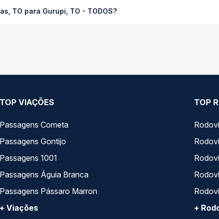
 Gurupi, TO - TODOS custa em média R$ 97,39 e varia conforme a d
mas, TO para Gurupi, TO - TODOS?
ompara os preços de todas as viações em tempo real e garante a m
elos, Tocantins Transporte operam o trecho de Palmas, TO para Gu
opções — empresas, horários, tipos de serviço e preços — em um 
TOP VIAÇÕES
TOP R
Passagens Cometa
Rodovi
Passagens Gontijo
Rodovi
Passagens 1001
Rodoviá
Passagens Águia Branca
Rodoviá
Passagens Pássaro Marron
Rodovi
+ Viações
+ Rodo