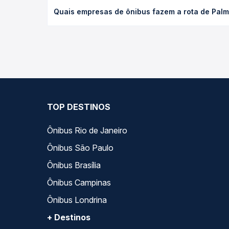
O preço da passagem de ônibus de Palmas, TO para
Quais empresas de ônibus fazem a rota de Pal
antecedência da compra. Na Quero Passagem você c
As viações Satélite Norte, Tocantinense, Montes B
do dia. Na Quero Passagem você compara todas as 
viagem.
TOP DESTINOS
Ônibus Rio de Janeiro
Ônibus São Paulo
Ônibus Brasília
Ônibus Campinas
Ônibus Londrina
+ Destinos