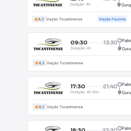
Duração:
4h
Guru
8,3
Viação Tocantinense
Viação Favorita
Palm
09:30
13:30
Duração:
4h
Guru
8,3
Viação Tocantinense
Palm
17:30
21:40
Duração:
4h 10m
Guru
8,3
Viação Tocantinense
Palm
18:30
22:20