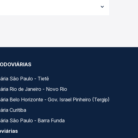
ata da viagem, a empresa, o tipo de poltrona e a
elhor oferta para o seu roteiro.
rupi, TO - TODOS, com horários variados ao longo
só lugar e escolhe a que melhor se encaixa na sua
ODOVIÁRIAS
ária São Paulo - Tietê
ária Rio de Janeiro - Novo Rio
ria Belo Horizonte - Gov. Israel Pinheiro (Tergip)
ria Curitiba
ária São Paulo - Barra Funda
viárias