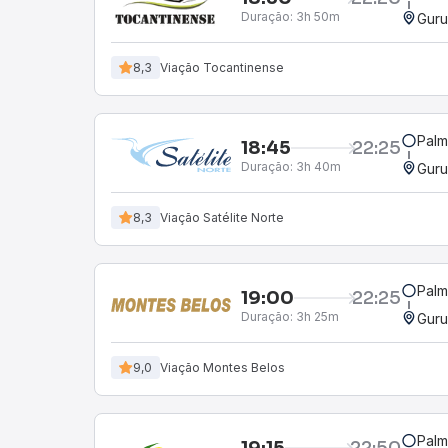
Duração:
3h 50m
Guru
8,3
Viação Tocantinense
Palm
18:45
22:25
Duração:
3h 40m
Guru
8,3
Viação Satélite Norte
Palm
19:00
22:25
Duração:
3h 25m
Guru
9,0
Viação Montes Belos
Palm
19:15
22:50