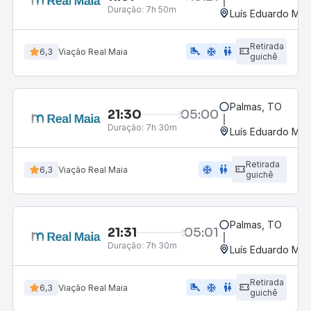
Duração:
7h 50m
Luís Eduardo Mag
Retirada
airline_seat_legroom_extra
ac_unit
wc
6,3
Viação Real Maia
guichê
Palmas, TO
21:30
05:00
Duração:
7h 30m
Luís Eduardo Mag
Retirada
ac_unit
wc
6,3
Viação Real Maia
guichê
Palmas, TO
21:31
05:01
Duração:
7h 30m
Luís Eduardo Mag
Retirada
airline_seat_legroom_extra
ac_unit
wc
6,3
Viação Real Maia
guichê