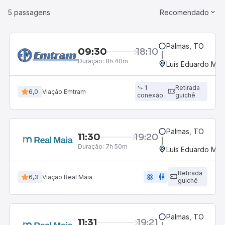
5 passagens
Recomendado
Palmas, TO
09:30
18:10
Duração:
8h 40m
Luís Eduardo Mag
1
Retirada
6,0
Viação Emtram
conexão
guichê
Palmas, TO
11:30
19:20
Duração:
7h 50m
Luís Eduardo Mag
Retirada
ac_unit
wc
6,3
Viação Real Maia
guichê
Palmas, TO
11:31
19:21