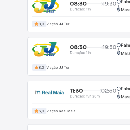
Palm
08:30
19:30
Duração:
11h
Mara
8,3
Viação JJ Tur
Palm
08:30
19:30
Duração:
11h
Mara
8,3
Viação JJ Tur
Palm
11:30
02:50
Duração:
15h 20m
Mara
6,3
Viação Real Maia