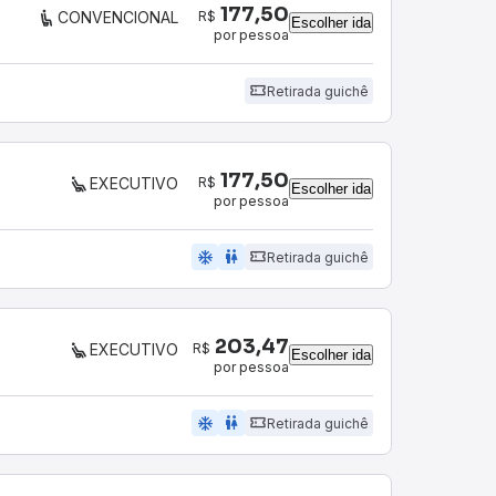
177,50
R$
CONVENCIONAL
Escolher ida
por pessoa
Retirada guichê
177,50
R$
EXECUTIVO
Escolher ida
por pessoa
ac_unit
wc
Retirada guichê
203,47
R$
EXECUTIVO
Escolher ida
por pessoa
ac_unit
wc
Retirada guichê