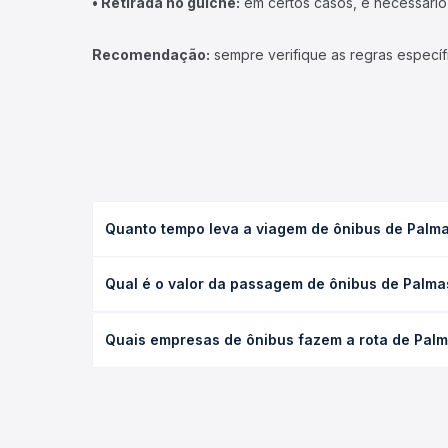
• Retirada no guichê:
em certos casos, é necessário r
Recomendação:
sempre verifique as regras específ
Quanto tempo leva a viagem de ônibus de Palma
A viagem de ônibus de Palmas, TO para Marabá, PA 
Qual é o valor da passagem de ônibus de Palma
condições de tráfego. Na Quero Passagem você con
O preço da passagem de ônibus de Palmas, TO para
Quais empresas de ônibus fazem a rota de Palm
antecedência da compra. Na Quero Passagem você c
As viações JJ Tur, Real Maia, Bueno Viagens oper
todas as opções — empresas, horários, tipos de se