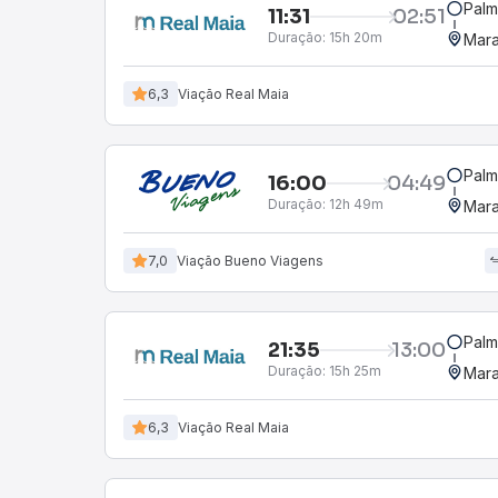
Palm
11:31
02:51
Duração:
15h 20m
Mara
6,3
Viação Real Maia
Palm
16:00
04:49
Duração:
12h 49m
Mara
7,0
Viação Bueno Viagens
Palm
21:35
13:00
Duração:
15h 25m
Mara
6,3
Viação Real Maia