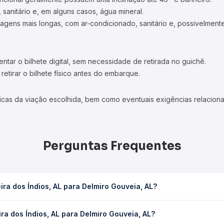
 sanitário e, em alguns casos, água mineral.
viagens mais longas, com ar-condicionado, sanitário e, possivelmente
tar o bilhete digital, sem necessidade de retirada no guichê.
etirar o bilhete físico antes do embarque.
icas da viação escolhida, bem como eventuais exigências relaciona
Perguntas Frequentes
ra dos Índios, AL para Delmiro Gouveia, AL?
 Delmiro Gouveia, AL leva em média 3h 25min, podendo variar confo
ra dos Índios, AL para Delmiro Gouveia, AL?
 Quero Passagem você consulta os horários disponíveis e vê a dur