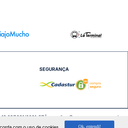
SEGURANÇA
NPJ: 18.087.991/0001-57 | saconibus@queropassagem.com.br
Ok, entendi!
oncorda com o uso de cookies.