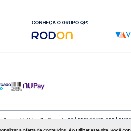
CONHEÇA O GRUPO QP:
ro Comercial Alphaville, Barueri - SP | CEP: 06453-038 | C
Copyright 2026 © QueroPassagem.com.br
sonalizar a oferta de conteúdos. Ao utilizar este site, você c