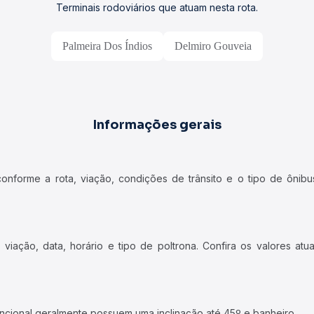
Terminais rodoviários que atuam nesta rota.
Palmeira Dos Índios
Delmiro Gouveia
Informações gerais
forme a rota, viação, condições de trânsito e o tipo de ônibus
iação, data, horário e tipo de poltrona. Confira os valores at
ncional geralmente possuem uma inclinação até 45º e banheiro.