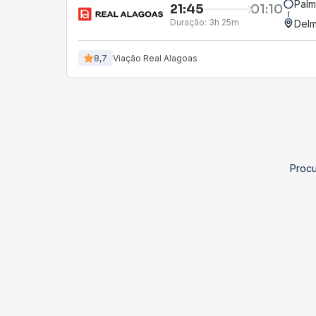
Palm
21:45
01:10
Duração:
3h 25m
Delm
8,7
Viação Real Alagoas
Procu