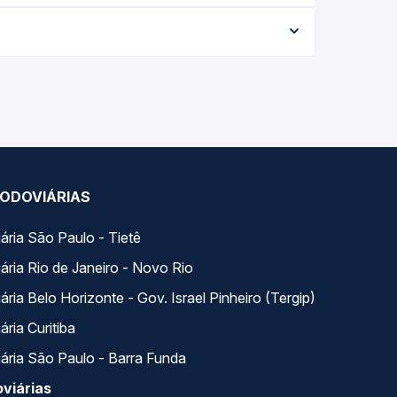
 conforme a data da viagem, a empresa, o tipo de
e garante a melhor oferta para o seu roteiro.
s ao longo do dia. Na Quero Passagem você compara
a na sua viagem.
ODOVIÁRIAS
ária São Paulo - Tietê
ária Rio de Janeiro - Novo Rio
ria Belo Horizonte - Gov. Israel Pinheiro (Tergip)
ria Curitiba
ária São Paulo - Barra Funda
viárias