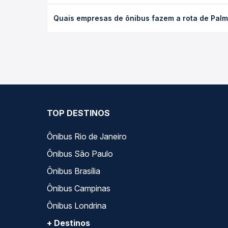
O preço da passagem de ônibus de Palmeira dos Índ
Quais empresas de ônibus fazem a rota de Palme
poltrona e a antecedência da compra. Na Quero Pa
As viações Real Alagoas operam o trecho de Palmei
todas as opções — empresas, horários, tipos de se
TOP DESTINOS
Ônibus Rio de Janeiro
Ônibus São Paulo
Ônibus Brasília
Ônibus Campinas
Ônibus Londrina
+ Destinos