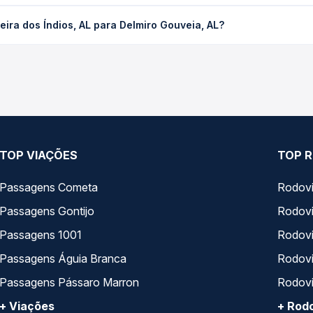
ios, AL para Delmiro Gouveia, AL custa em média R$ 45,43 e varia
ira dos Índios, AL para Delmiro Gouveia, AL?
ssagem você compara os preços de todas as viações em tempo real 
ra dos Índios, AL para Delmiro Gouveia, AL, com horários variado
rviço e preços — em um só lugar e escolhe a que melhor se encaix
TOP VIAÇÕES
TOP R
Passagens Cometa
Rodovi
Passagens Gontijo
Rodovi
Passagens 1001
Rodoviá
Passagens Águia Branca
Rodoviá
Passagens Pássaro Marron
Rodovi
+ Viações
+ Rodo