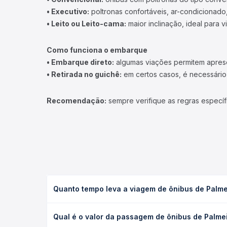
• Executivo:
poltronas confortáveis, ar-condicionado,
• Leito ou Leito-cama:
maior inclinação, ideal para 
Como funciona o embarque
• Embarque direto:
algumas viações permitem apresen
• Retirada no guichê:
em certos casos, é necessário r
Recomendação:
sempre verifique as regras específ
Quanto tempo leva a viagem de ônibus de Palmei
A viagem de ônibus de Palmeira dos Índios, AL para
Qual é o valor da passagem de ônibus de Palmei
executivo ou leito) e as condições de tráfego. Na