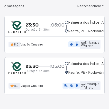
2 passagens
Recomendado
Palmeira dos Índios, AL
23:30
05:00
Duração:
5h 30m
Recife, PE - Rodoviária (
Embarque
ac_unit
wc
8,0
Viação Cruzeiro
direto
Palmeira dos Índios, AL
23:30
05:00
Duração:
5h 30m
Recife, PE - Rodoviária (
Embarque
airline_seat_legroom_extra
ac_unit
wc
8,0
Viação Cruzeiro
direto