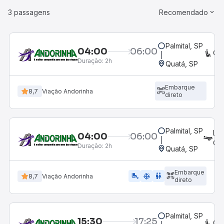
3 passagens
Recomendado
Palmital, SP
04:00
06:00
CO
Duração:
2h
Quatá, SP
Embarque
8,7
Viação Andorinha
direto
Palmital, SP
LE
04:00
06:00
CA
Duração:
2h
Quatá, SP
Embarque
airline_seat_legroom_extra
ac_unit
wc
8,7
Viação Andorinha
direto
Palmital, SP
15:30
17:25
CO