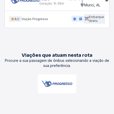
Duração:
1h 39m
Murici, AL
Embarque
ac_unit
wc
8,0
Viação Progresso
direto
Viações que atuam nesta rota
Procure a sua passagem de ônibus selecionando a viação de
sua preferência.