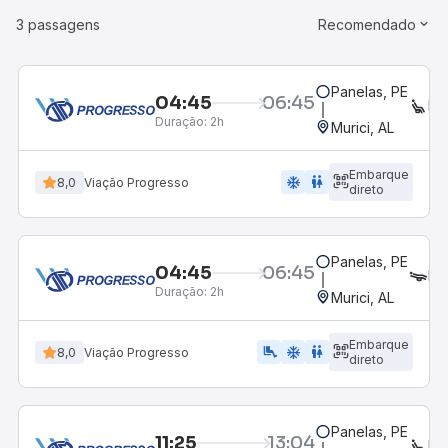
3 passagens
Recomendado
Panelas, PE
04:45
06:45
EX
Duração:
2h
Murici, AL
Embarque
ac_unit
wc
8,0
Viação Progresso
direto
Panelas, PE
04:45
06:45
LE
Duração:
2h
Murici, AL
Embarque
airline_seat_legroom_extra
ac_unit
wc
8,0
Viação Progresso
direto
Panelas, PE
11:25
13:04
EX