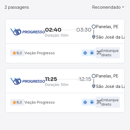
2 passagens
Recomendado
Panelas, PE
02:40
03:30
Duração:
50m
São José da Laje
Embarque
ac_unit
wc
8,0
Viação Progresso
direto
Panelas, PE
11:25
12:15
Duração:
50m
São José da Laje
Embarque
ac_unit
wc
8,0
Viação Progresso
direto