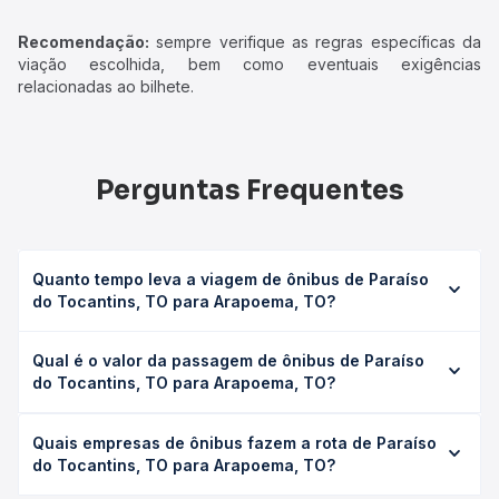
Recomendação:
sempre verifique as regras específicas da
viação escolhida, bem como eventuais exigências
relacionadas ao bilhete.
Perguntas Frequentes
Quanto tempo leva a viagem de ônibus de Paraíso
do Tocantins, TO para Arapoema, TO?
A viagem de ônibus de Paraíso do Tocantins, TO para
Qual é o valor da passagem de ônibus de Paraíso
Arapoema, TO leva em média 7h 5min, podendo variar
do Tocantins, TO para Arapoema, TO?
conforme a viação, o tipo de serviço (convencional,
executivo ou leito) e as condições de tráfego. Na Quero
O preço da passagem de ônibus de Paraíso do Tocantins,
Passagem você consulta os horários disponíveis e vê a
Quais empresas de ônibus fazem a rota de Paraíso
TO para Arapoema, TO custa em média R$ 142,00 e varia
duração exata de cada opção na data desejada.
do Tocantins, TO para Arapoema, TO?
conforme a data da viagem, a empresa, o tipo de poltrona
e a antecedência da compra. Na Quero Passagem você