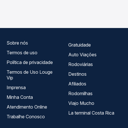
As viações Tocantins Transporte operam o trecho de
compara os preços de todas as viações em tempo real e
Paraíso do Tocantins, TO para Arapoema, TO, com
garante a melhor oferta para o seu roteiro.
horários variados ao longo do dia. Na Quero Passagem
você compara todas as opções — empresas, horários,
tipos de serviço e preços — em um só lugar e escolhe a
que melhor se encaixa na sua viagem.
Sobre nós
Gratuidade
Termos de uso
Auto Viações
Política de privacidade
Rodoviárias
Termos de Uso Louge
Destinos
Vip
Afiliados
Imprensa
Rodomilhas
Minha Conta
Viajo Mucho
Atendimento Online
La terminal Costa Rica
Trabalhe Conosco