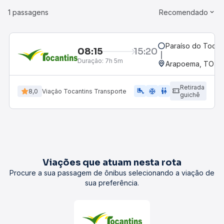
1 passagens
Recomendado
Paraíso do Tocan
08:15
15:20
Duração:
7h 5m
Arapoema, TO
Retirada
airline_seat_legroom_extra
ac_unit
WC
8,0
Viação Tocantins Transporte
guichê
Viações que atuam nesta rota
Procure a sua passagem de ônibus selecionando a viação de
sua preferência.