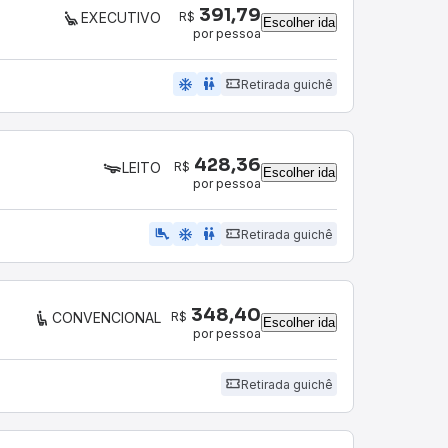
391,79
R$
EXECUTIVO
Escolher ida
por pessoa
ac_unit
wc
Retirada guichê
428,36
R$
LEITO
Escolher ida
por pessoa
airline_seat_legroom_extra
ac_unit
wc
Retirada guichê
348,40
R$
CONVENCIONAL
Escolher ida
por pessoa
Retirada guichê