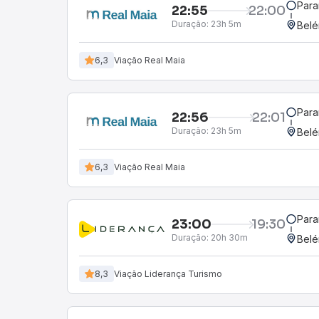
Para
22:55
22:00
Duração:
23h 5m
Belé
6,3
Viação Real Maia
Para
22:56
22:01
Duração:
23h 5m
Belé
6,3
Viação Real Maia
Para
23:00
19:30
Duração:
20h 30m
Belé
8,3
Viação Liderança Turismo