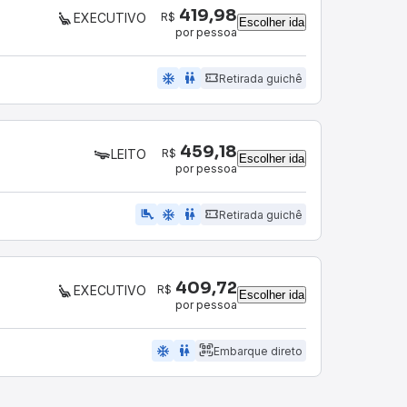
419,98
R$
EXECUTIVO
Escolher ida
por pessoa
ac_unit
wc
Retirada guichê
459,18
R$
LEITO
Escolher ida
por pessoa
airline_seat_legroom_extra
ac_unit
wc
Retirada guichê
409,72
R$
EXECUTIVO
Escolher ida
por pessoa
ac_unit
wc
Embarque direto