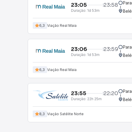
Para
23:05
23:58
Duração:
1d 53m
Belé
6,3
Viação Real Maia
Para
23:06
23:59
Duração:
1d 53m
Belé
6,3
Viação Real Maia
Para
23:55
22:20
Duração:
22h 25m
Belé
8,3
Viação Satélite Norte