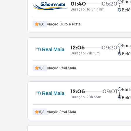
Para
01:40
05:20
Duração:
1d 3h 40m
Belé
8,0
Viação Ouro e Prata
Para
12:05
09:20
Duração:
21h 15m
Belé
6,3
Viação Real Maia
Para
12:06
09:01
Duração:
20h 55m
Belé
6,3
Viação Real Maia