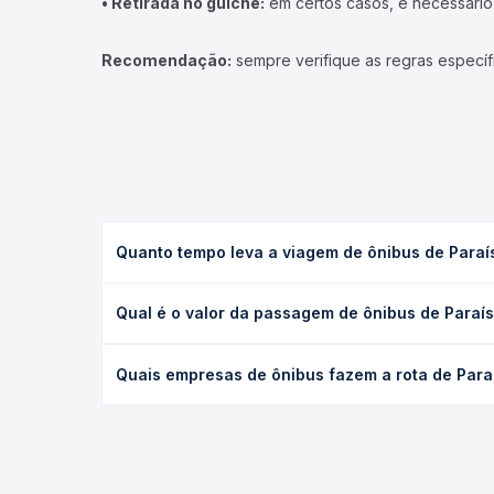
• Retirada no guichê:
em certos casos, é necessário r
Recomendação:
sempre verifique as regras específ
Quanto tempo leva a viagem de ônibus de Paraí
A viagem de ônibus de Paraíso do Tocantins, TO pa
Qual é o valor da passagem de ônibus de Paraí
executivo ou leito) e as condições de tráfego. Na
O preço da passagem de ônibus de Paraíso do Toca
Quais empresas de ônibus fazem a rota de Para
de poltrona e a antecedência da compra. Na Quero
As viações Satélite Norte, Roderotas, Ouro e Prat
com horários variados ao longo do dia. Na Quero 
a que melhor se encaixa na sua viagem.