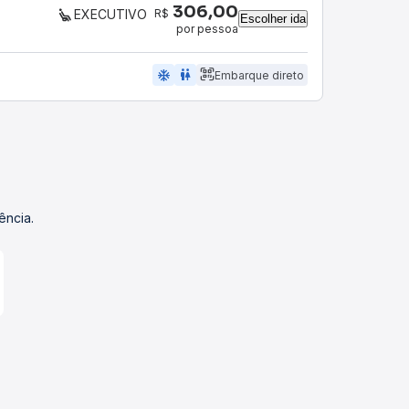
306,00
R$
EXECUTIVO
Escolher ida
por pessoa
ac_unit
wc
Embarque direto
ência.