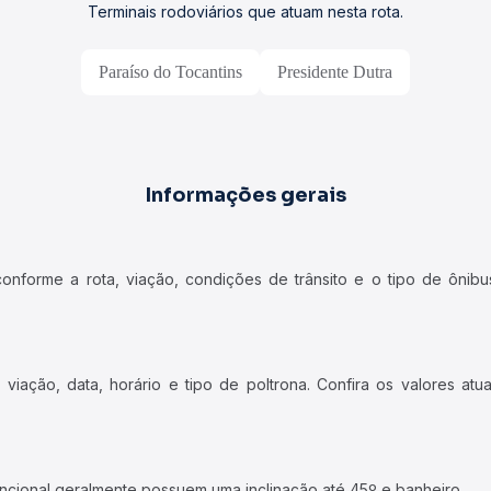
Terminais rodoviários que atuam nesta rota.
Paraíso do Tocantins
Presidente Dutra
Informações gerais
forme a rota, viação, condições de trânsito e o tipo de ônibus
iação, data, horário e tipo de poltrona. Confira os valores at
ncional geralmente possuem uma inclinação até 45º e banheiro.