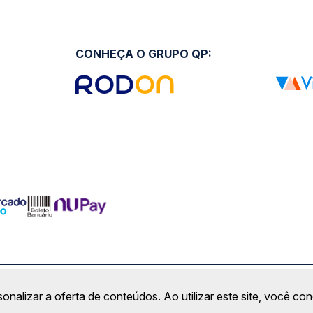
CONHEÇA O GRUPO QP:
ro Comercial Alphaville, Barueri - SP | CEP: 06453-038 | C
sonalizar a oferta de conteúdos. Ao utilizar este site, você c
Copyright 2026 © QueroPassagem.com.br