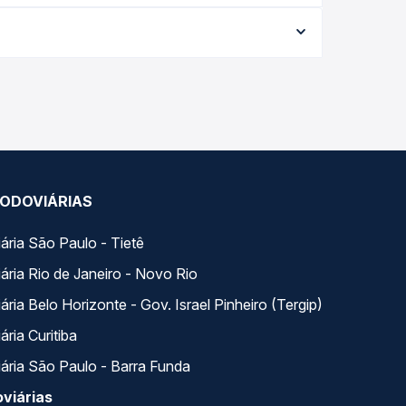
ria conforme a data da viagem, a empresa, o tipo
al e garante a melhor oferta para o seu roteiro.
 MA, com horários variados ao longo do dia. Na
escolhe a que melhor se encaixa na sua viagem.
ODOVIÁRIAS
ária São Paulo - Tietê
ária Rio de Janeiro - Novo Rio
ria Belo Horizonte - Gov. Israel Pinheiro (Tergip)
ria Curitiba
ária São Paulo - Barra Funda
viárias