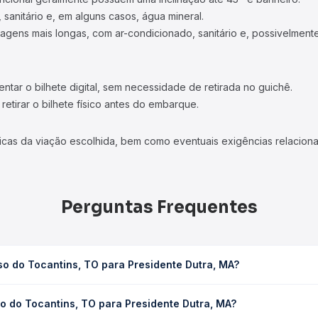
 sanitário e, em alguns casos, água mineral.
viagens mais longas, com ar-condicionado, sanitário e, possivelmente
tar o bilhete digital, sem necessidade de retirada no guichê.
etirar o bilhete físico antes do embarque.
icas da viação escolhida, bem como eventuais exigências relaciona
Perguntas Frequentes
so do Tocantins, TO para Presidente Dutra, MA?
ra Presidente Dutra, MA leva em média 14h 40min, podendo variar c
o do Tocantins, TO para Presidente Dutra, MA?
 de tráfego. Na Quero Passagem você consulta os horários disponív