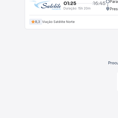
Para
01:25
16:45
Duração:
15h 20m
Pres
8,3
Viação Satélite Norte
Procu