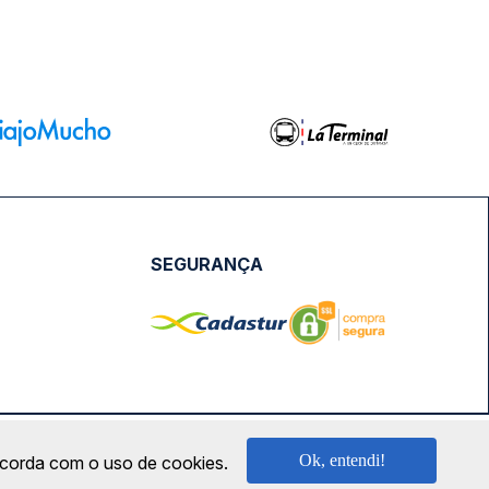
SEGURANÇA
NPJ: 18.087.991/0001-57 | saconibus@queropassagem.com.br
Ok, entendi!
oncorda com o uso de cookies.