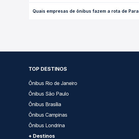
desejada.
O preço da passagem de ônibus de Paraíso do Tocan
Quais empresas de ônibus fazem a rota de Para
de poltrona e a antecedência da compra. Na Quero
As viações Satélite Norte, Sama Tur, JL Expresso o
Quero Passagem você compara todas as opções — em
TOP DESTINOS
Ônibus Rio de Janeiro
Ônibus São Paulo
Ônibus Brasília
Ônibus Campinas
Ônibus Londrina
+ Destinos