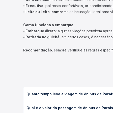
• Executivo:
poltronas confortáveis, ar-condicionado,
• Leito ou Leito-cama:
maior inclinação, ideal para 
Como funciona o embarque
• Embarque direto:
algumas viações permitem apresen
• Retirada no guichê:
em certos casos, é necessário r
Recomendação:
sempre verifique as regras específ
Quanto tempo leva a viagem de ônibus de Paraí
A viagem de ônibus de Paraíso do Tocantins, TO pa
Qual é o valor da passagem de ônibus de Paraís
(convencional, executivo ou leito) e as condições