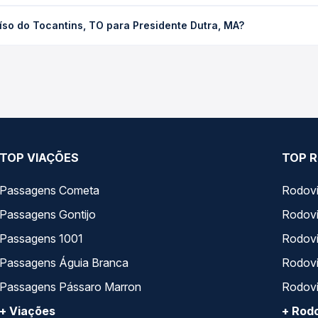
tins, TO para Presidente Dutra, MA custa em média R$ 343,22 e va
íso do Tocantins, TO para Presidente Dutra, MA?
 Passagem você compara os preços de todas as viações em tempo re
peram o trecho de Paraíso do Tocantins, TO para Presidente Dutra,
presas, horários, tipos de serviço e preços — em um só lugar e 
TOP VIAÇÕES
TOP R
Passagens Cometa
Rodovi
Passagens Gontijo
Rodovi
Passagens 1001
Rodoviá
Passagens Águia Branca
Rodoviá
Passagens Pássaro Marron
Rodovi
+ Viações
+ Rodo