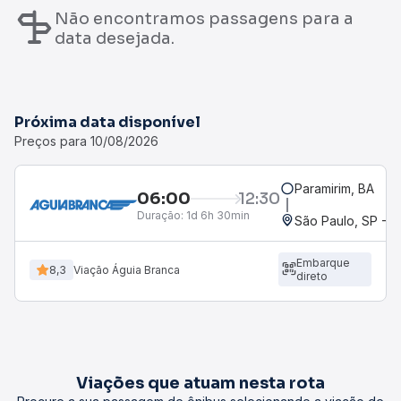
Não encontramos passagens para a
data desejada.
Próxima data disponível
Preços para 10/08/2026
Paramirim, BA
06:00
12:30
Duração:
1d 6h 30min
São Paulo, SP - R
Embarque
8,3
Viação Águia Branca
direto
Viações que atuam nesta rota