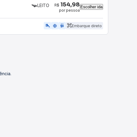
154,98
R$
LEITO
Escolher ida
por pessoa
airline_seat_legroom_extra
ac_unit
wc
Embarque direto
ência.