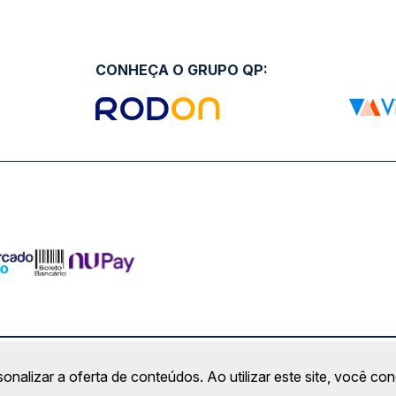
CONHEÇA O GRUPO QP:
ro Comercial Alphaville, Barueri - SP | CEP: 06453-038 | C
sonalizar a oferta de conteúdos. Ao utilizar este site, você c
Copyright 2026 © QueroPassagem.com.br