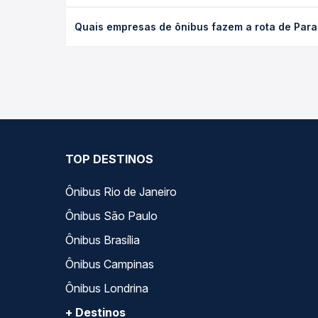
O preço da passagem de ônibus de Paranaíba, MS p
Quais empresas de ônibus fazem a rota de Para
poltrona e a antecedência da compra. Na Quero Pa
As viações Lopes Sul, Expresso Itamarati operam o
você compara todas as opções — empresas, horário
TOP DESTINOS
Ônibus Rio de Janeiro
Ônibus São Paulo
Ônibus Brasília
Ônibus Campinas
Ônibus Londrina
+ Destinos