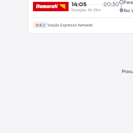
Para
14:05
20:30
Duração:
6h 25m
Rio 
8,3
Viação Expresso Itamarati
Procu