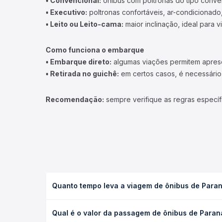
• Convencional:
ônibus com poltronas do tipo conve
• Executivo:
poltronas confortáveis, ar-condicionado,
• Leito ou Leito-cama:
maior inclinação, ideal para 
Como funciona o embarque
• Embarque direto:
algumas viações permitem apresen
• Retirada no guichê:
em certos casos, é necessário r
Recomendação:
sempre verifique as regras específ
Quanto tempo leva a viagem de ônibus de Paran
A viagem de ônibus de Paranaíba, MS para Rio Verd
Qual é o valor da passagem de ônibus de Parana
executivo ou leito) e as condições de tráfego. Na