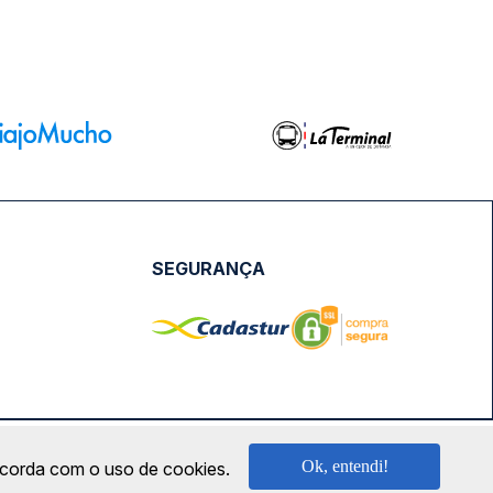
SEGURANÇA
NPJ: 18.087.991/0001-57 | saconibus@queropassagem.com.br
Ok, entendi!
oncorda com o uso de cookies.