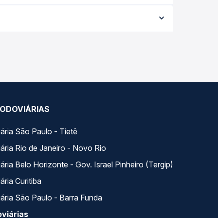
conforme a data da viagem, a empresa, o tipo de
e garante a melhor oferta para o seu roteiro.
ários variados ao longo do dia. Na Quero Passagem
lhor se encaixa na sua viagem.
ODOVIÁRIAS
ária São Paulo - Tietê
ária Rio de Janeiro - Novo Rio
ria Belo Horizonte - Gov. Israel Pinheiro (Tergip)
ria Curitiba
ária São Paulo - Barra Funda
viárias