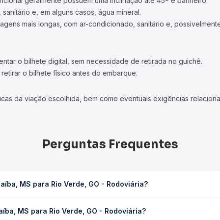
ncional geralmente possuem uma inclinação até 45º e banheiro.
 sanitário e, em alguns casos, água mineral.
viagens mais longas, com ar-condicionado, sanitário e, possivelmente
tar o bilhete digital, sem necessidade de retirada no guichê.
etirar o bilhete físico antes do embarque.
icas da viação escolhida, bem como eventuais exigências relaciona
Perguntas Frequentes
aíba, MS para Rio Verde, GO - Rodoviária?
e, GO - Rodoviária leva em média 5h 39min, podendo variar conform
íba, MS para Rio Verde, GO - Rodoviária?
 Quero Passagem você consulta os horários disponíveis e vê a dur