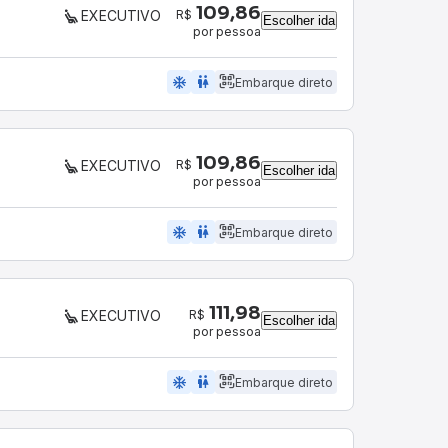
109,86
R$
EXECUTIVO
Escolher ida
por pessoa
ac_unit
wc
Embarque direto
109,86
R$
EXECUTIVO
Escolher ida
por pessoa
ac_unit
wc
Embarque direto
111,98
R$
EXECUTIVO
Escolher ida
por pessoa
ac_unit
wc
Embarque direto