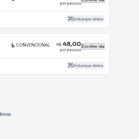
por pessoa
Embarque direto
48,00
R$
CONVENCIONAL
Escolher ida
por pessoa
Embarque direto
ência.