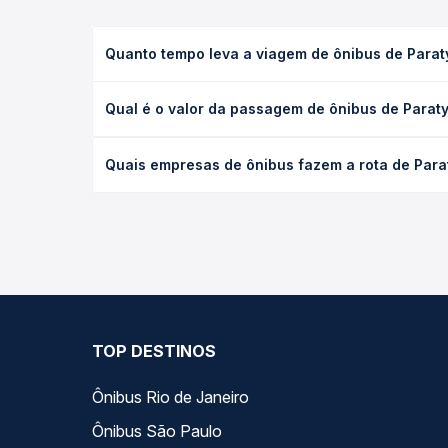
Quanto tempo leva a viagem de ônibus de Parat
A viagem de ônibus de Paraty, RJ - TODOS para Tau
Qual é o valor da passagem de ônibus de Parat
leito) e as condições de tráfego. Na Quero Passag
O preço da passagem de ônibus de Paraty, RJ - TO
Quais empresas de ônibus fazem a rota de Para
antecedência da compra. Na Quero Passagem você c
As viações Rodoviário Oceano operam o trecho de
todas as opções — empresas, horários, tipos de se
TOP DESTINOS
Ônibus Rio de Janeiro
Ônibus São Paulo