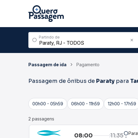
Partindo de
Passagem de ida
Pagamento
Passagem de ônibus de
Paraty
para
Ta
00h00 - 05h59
06h00 - 11h59
12h00 - 17h59
2 passagens
Para
08:00
11:35