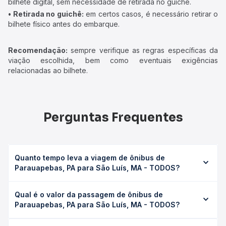
bilhete digital, sem necessidade de retirada no guichê.
• Retirada no guichê:
em certos casos, é necessário retirar o
bilhete físico antes do embarque.
Recomendação:
sempre verifique as regras específicas da
viação escolhida, bem como eventuais exigências
relacionadas ao bilhete.
Perguntas Frequentes
Quanto tempo leva a viagem de ônibus de
Parauapebas, PA para São Luís, MA - TODOS?
A viagem de ônibus de Parauapebas, PA para São Luís,
Qual é o valor da passagem de ônibus de
MA - TODOS leva em média 21h 45min, podendo variar
Parauapebas, PA para São Luís, MA - TODOS?
conforme a viação, o tipo de serviço (convencional,
executivo ou leito) e as condições de tráfego. Na Quero
O preço da passagem de ônibus de Parauapebas, PA