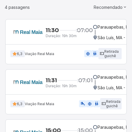
4 passagens
Recomendado
Parauapebas, PA
11:30
07:00
Duração:
19h 30m
São Luís, MA - Ro
Retirada
ac_unit
wc
6,3
Viação Real Maia
guichê
Parauapebas, PA
11:31
07:01
Duração:
19h 30m
São Luís, MA - Ro
Retirada
airline_seat_legroom_extra
ac_unit
wc
6,3
Viação Real Maia
guichê
Parauapebas, PA
15:00
15:00