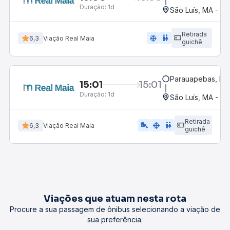
Duração:
1d
São Luís, MA - Ro
Retirada
ac_unit
wc
6,3
Viação Real Maia
guichê
Parauapebas, PA
15:01
15:01
Duração:
1d
São Luís, MA - Ro
Retirada
airline_seat_legroom_extra
ac_unit
wc
6,3
Viação Real Maia
guichê
Viações que atuam nesta rota
Procure a sua passagem de ônibus selecionando a viação de
sua preferência.