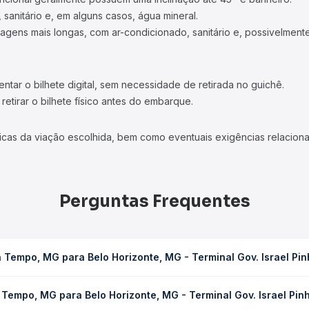
 sanitário e, em alguns casos, água mineral.
viagens mais longas, com ar-condicionado, sanitário e, possivelmente
tar o bilhete digital, sem necessidade de retirada no guichê.
etirar o bilhete físico antes do embarque.
icas da viação escolhida, bem como eventuais exigências relaciona
Perguntas Frequentes
Tempo, MG para Belo Horizonte, MG - Terminal Gov. Israel Pinh
orizonte, MG - Terminal Gov. Israel Pinheiro (Tergip) leva em méd
Tempo, MG para Belo Horizonte, MG - Terminal Gov. Israel Pinh
) e as condições de tráfego. Na Quero Passagem você consulta os ho