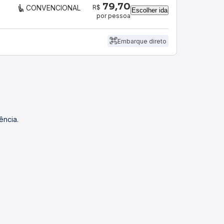
79,70
R$
CONVENCIONAL
Escolher ida
por pessoa
Embarque direto
ência.