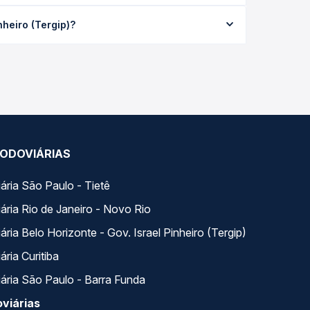
 custa em média R$ 79,70 e varia conforme a data
heiro (Tergip)?
e todas as viações em tempo real e garante a
p), com horários variados ao longo do dia. Na
escolhe a que melhor se encaixa na sua viagem.
ODOVIÁRIAS
ária São Paulo - Tietê
ária Rio de Janeiro - Novo Rio
ria Belo Horizonte - Gov. Israel Pinheiro (Tergip)
ria Curitiba
ária São Paulo - Barra Funda
viárias