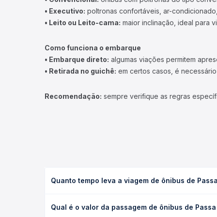
• Executivo:
poltronas confortáveis, ar-condicionado,
• Leito ou Leito-cama:
maior inclinação, ideal para 
Como funciona o embarque
• Embarque direto:
algumas viações permitem apresen
• Retirada no guichê:
em certos casos, é necessário r
Recomendação:
sempre verifique as regras específ
Quanto tempo leva a viagem de ônibus de Passa 
A viagem de ônibus de Passa Tempo, MG para Belo H
Qual é o valor da passagem de ônibus de Passa 
tipo de serviço (convencional, executivo ou leito