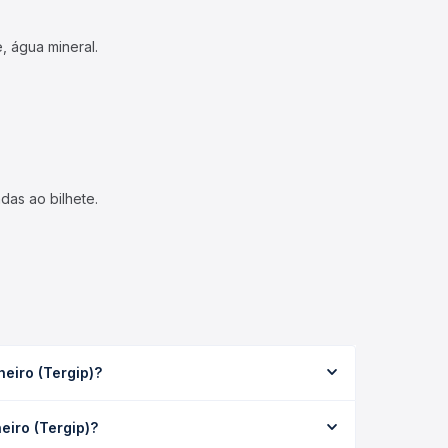
, água mineral.
das ao bilhete.
eiro (Tergip)?
ia 2h 20min, podendo variar conforme a viação, o
eiro (Tergip)?
rários disponíveis e vê a duração exata de cada