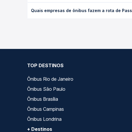
opção na data desejada.
O preço da passagem de ônibus de Passa Tempo, MG 
Quais empresas de ônibus fazem a rota de Passa
da viagem, a empresa, o tipo de poltrona e a ant
melhor oferta para o seu roteiro.
As viações Saritur operam o trecho de Passa Tempo,
Quero Passagem você compara todas as opções — em
TOP DESTINOS
Ônibus Rio de Janeiro
Ônibus São Paulo
Ônibus Brasília
Ônibus Campinas
Ônibus Londrina
+ Destinos