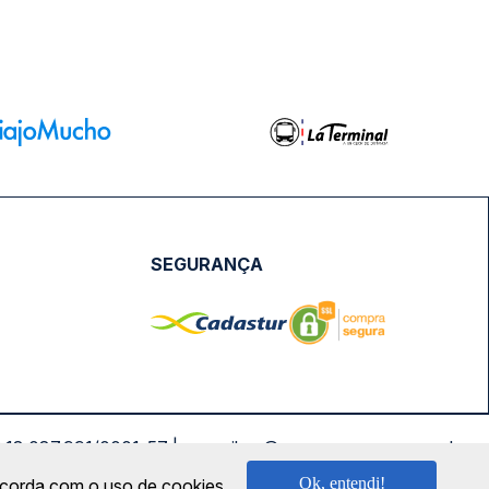
SEGURANÇA
NPJ: 18.087.991/0001-57 | saconibus@queropassagem.com.br
Ok, entendi!
oncorda com o uso de cookies.