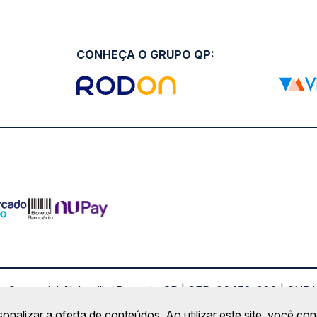
CONHEÇA O GRUPO QP:
ro Comercial Alphaville, Barueri - SP | CEP: 06453-038 | C
Copyright 2026 © QueroPassagem.com.br
sonalizar a oferta de conteúdos. Ao utilizar este site, você c