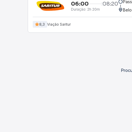
Pas
06:00
08:20
Duração:
2h 20m
Belo
8,3
Viação Saritur
Procu