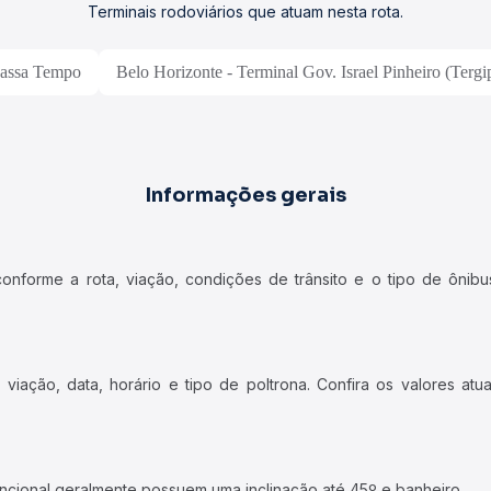
Terminais rodoviários que atuam nesta rota.
assa Tempo
Belo Horizonte - Terminal Gov. Israel Pinheiro (Tergi
Informações gerais
forme a rota, viação, condições de trânsito e o tipo de ônibus
iação, data, horário e tipo de poltrona. Confira os valores at
ncional geralmente possuem uma inclinação até 45º e banheiro.