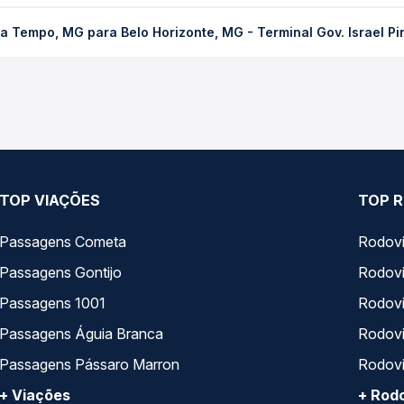
para Belo Horizonte, MG - Terminal Gov. Israel Pinheiro (Tergip)
 Tempo, MG para Belo Horizonte, MG - Terminal Gov. Israel Pin
ecedência da compra. Na Quero Passagem você compara os preços d
 MG para Belo Horizonte, MG - Terminal Gov. Israel Pinheiro (Tergi
presas, horários, tipos de serviço e preços — em um só lugar e 
TOP VIAÇÕES
TOP R
Passagens Cometa
Rodovi
Passagens Gontijo
Rodovi
Passagens 1001
Rodoviá
Passagens Águia Branca
Rodoviá
Passagens Pássaro Marron
Rodovi
+ Viações
+ Rodo