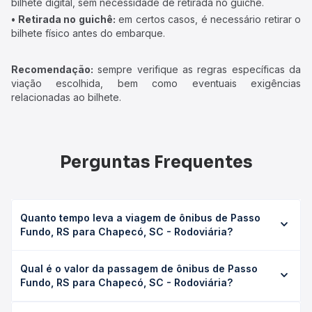
bilhete digital, sem necessidade de retirada no guichê.
• Retirada no guichê:
em certos casos, é necessário retirar o
bilhete físico antes do embarque.
Recomendação:
sempre verifique as regras específicas da
viação escolhida, bem como eventuais exigências
relacionadas ao bilhete.
Perguntas Frequentes
Quanto tempo leva a viagem de ônibus de Passo
Fundo, RS para Chapecó, SC - Rodoviária?
A viagem de ônibus de Passo Fundo, RS para Chapecó,
Qual é o valor da passagem de ônibus de Passo
SC - Rodoviária leva em média 4h 18min, podendo variar
Fundo, RS para Chapecó, SC - Rodoviária?
conforme a viação, o tipo de serviço (convencional,
executivo ou leito) e as condições de tráfego. Na Quero
O preço da passagem de ônibus de Passo Fundo, RS para