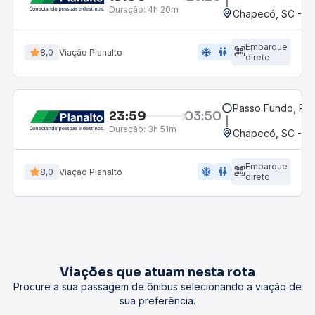
Duração:
4h 20m
Chapecó, SC - Ro
Embarque
ac_unit
wc
8,0
Viação Planalto
direto
Passo Fundo, RS
23:59
03:50
Duração:
3h 51m
Chapecó, SC - Ro
Embarque
ac_unit
wc
8,0
Viação Planalto
direto
Viações que atuam nesta rota
Procure a sua passagem de ônibus selecionando a viação de
sua preferência.