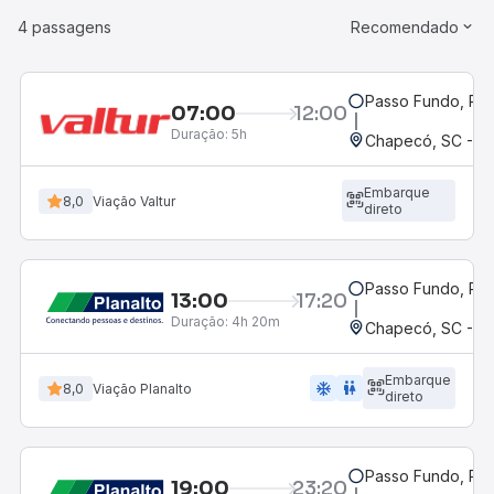
4 passagens
Recomendado
Passo Fundo, RS
07:00
12:00
Duração:
5h
Chapecó, SC - Ro
Embarque
8,0
Viação Valtur
direto
Passo Fundo, RS
13:00
17:20
Duração:
4h 20m
Chapecó, SC - Ro
Embarque
ac_unit
wc
8,0
Viação Planalto
direto
Passo Fundo, RS
19:00
23:20