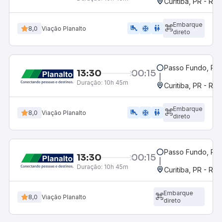
Curitiba, PR - Rod
Embarque
airline_seat_legroom_extra
ac_unit
WC
8,0
Viação Planalto
direto
Passo Fundo, RS
13:30
00:15
Duração:
10h 45m
Curitiba, PR - Rod
Embarque
airline_seat_legroom_extra
ac_unit
wc
8,0
Viação Planalto
direto
Passo Fundo, RS
13:30
00:15
Duração:
10h 45m
Curitiba, PR - Rod
Embarque
8,0
Viação Planalto
direto