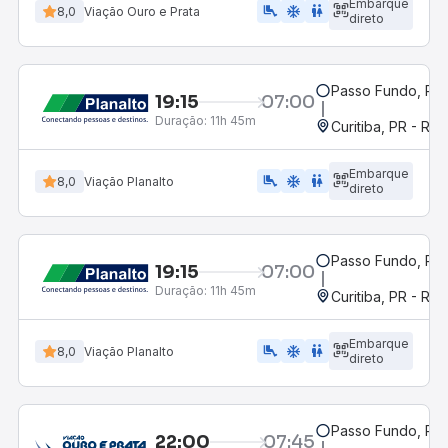
Embarque
airline_seat_legroom_extra
ac_unit
wc
8,0
Viação Ouro e Prata
direto
Passo Fundo, RS
19:15
07:00
Duração:
11h 45m
Curitiba, PR - Rod
Embarque
airline_seat_legroom_extra
ac_unit
WC
8,0
Viação Planalto
direto
Passo Fundo, RS
19:15
07:00
Duração:
11h 45m
Curitiba, PR - Rod
Embarque
airline_seat_legroom_extra
ac_unit
wc
8,0
Viação Planalto
direto
Passo Fundo, RS
22:00
07:45