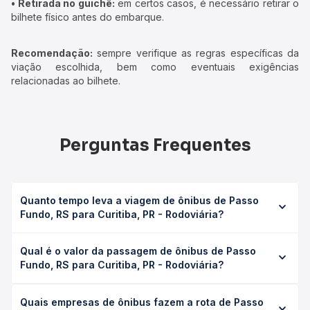
• Retirada no guichê:
em certos casos, é necessário retirar o
bilhete físico antes do embarque.
Recomendação:
sempre verifique as regras específicas da
viação escolhida, bem como eventuais exigências
relacionadas ao bilhete.
Perguntas Frequentes
Quanto tempo leva a viagem de ônibus de Passo
Fundo, RS para Curitiba, PR - Rodoviária?
A viagem de ônibus de Passo Fundo, RS para Curitiba, PR
Qual é o valor da passagem de ônibus de Passo
- Rodoviária leva em média 11h 8min, podendo variar
Fundo, RS para Curitiba, PR - Rodoviária?
conforme a viação, o tipo de serviço (convencional,
executivo ou leito) e as condições de tráfego. Na Quero
O preço da passagem de ônibus de Passo Fundo, RS para
Passagem você consulta os horários disponíveis e vê a
Quais empresas de ônibus fazem a rota de Passo
Curitiba, PR - Rodoviária custa em média R$ 282,71 e varia
duração exata de cada opção na data desejada.