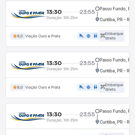
Passo Fundo, RS
13:30
23:55
Duração:
10h 25m
Curitiba, PR - Rod
Embarque
airline_seat_legroom_extra
ac_unit
WC
8,0
Viação Ouro e Prata
direto
Passo Fundo, RS
13:30
23:55
Duração:
10h 25m
Curitiba, PR - Rod
Embarque
airline_seat_legroom_extra
ac_unit
wc
8,0
Viação Ouro e Prata
direto
Passo Fundo, RS
13:30
23:55
Duração:
10h 25m
Curitiba, PR - Rod