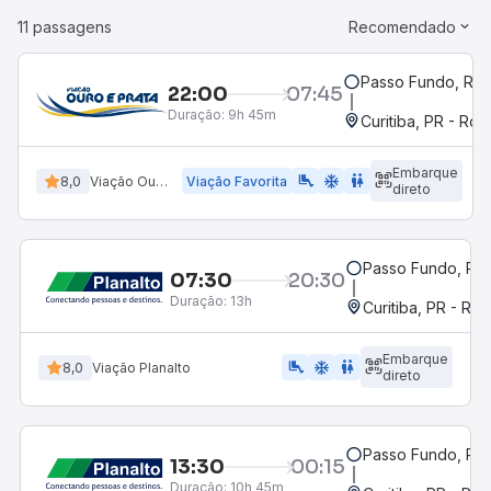
11 passagens
Recomendado
Passo Fundo, RS
22:00
07:45
Duração:
9h 45m
Curitiba, PR - Rod
Embarque
airline_seat_legroom_extra
ac_unit
wc
8,0
Viação Ouro e Prata
Viação Favorita
direto
Passo Fundo, RS
07:30
20:30
Duração:
13h
Curitiba, PR - Rod
Embarque
airline_seat_legroom_extra
ac_unit
WC
8,0
Viação Planalto
direto
Passo Fundo, RS
13:30
00:15
Duração:
10h 45m