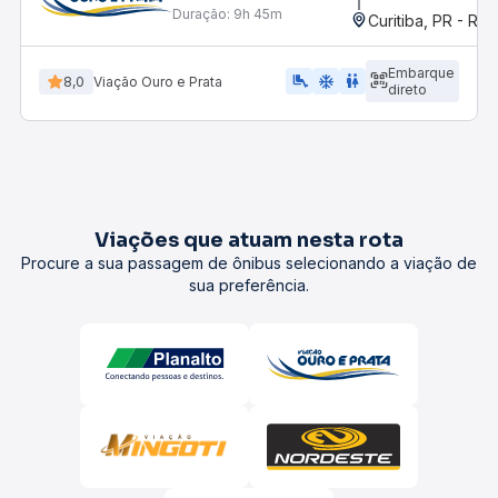
Duração:
9h 45m
Curitiba, PR - Rod
Embarque
airline_seat_legroom_extra
ac_unit
WC
8,0
Viação Ouro e Prata
direto
Viações que atuam nesta rota
Procure a sua passagem de ônibus selecionando a viação de
sua preferência.