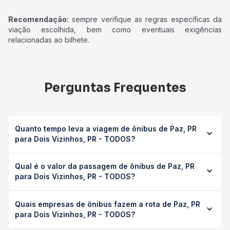
Recomendação:
sempre verifique as regras específicas da
viação escolhida, bem como eventuais exigências
relacionadas ao bilhete.
Perguntas Frequentes
Quanto tempo leva a viagem de ônibus de Paz, PR
para Dois Vizinhos, PR - TODOS?
A viagem de ônibus de Paz, PR para Dois Vizinhos, PR -
Qual é o valor da passagem de ônibus de Paz, PR
TODOS leva em média 3h 10min, podendo variar conforme
para Dois Vizinhos, PR - TODOS?
a viação, o tipo de serviço (convencional, executivo ou
leito) e as condições de tráfego. Na Quero Passagem
O preço da passagem de ônibus de Paz, PR para Dois
você consulta os horários disponíveis e vê a duração
Quais empresas de ônibus fazem a rota de Paz, PR
Vizinhos, PR - TODOS custa em média R$ 78,65 e varia
exata de cada opção na data desejada.
para Dois Vizinhos, PR - TODOS?
conforme a data da viagem, a empresa, o tipo de poltrona
e a antecedência da compra. Na Quero Passagem você