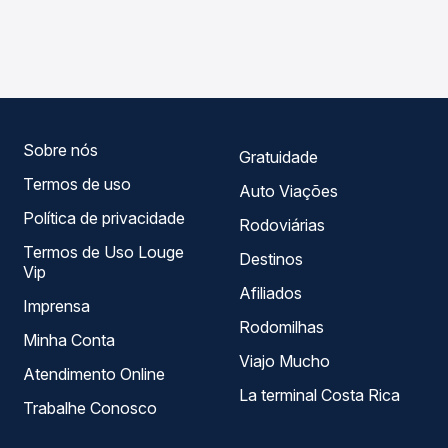
As viações Princesa dos Campos operam o trecho de Paz,
compara os preços de todas as viações em tempo real e
PR para Dois Vizinhos, PR - TODOS, com horários
garante a melhor oferta para o seu roteiro.
variados ao longo do dia. Na Quero Passagem você
compara todas as opções — empresas, horários, tipos de
serviço e preços — em um só lugar e escolhe a que
melhor se encaixa na sua viagem.
Sobre nós
Gratuidade
Termos de uso
Auto Viações
Política de privacidade
Rodoviárias
Termos de Uso Louge
Destinos
Vip
Afiliados
Imprensa
Rodomilhas
Minha Conta
Viajo Mucho
Atendimento Online
La terminal Costa Rica
Trabalhe Conosco