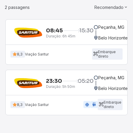
2 passagens
Recomendado
Peçanha, MG
08:45
15:30
Duração:
6h 45m
Belo Horizonte, M
Embarque
8,3
Viação Saritur
direto
Peçanha, MG
23:30
05:20
Duração:
5h 50m
Belo Horizonte, M
Embarque
ac_unit
wc
8,3
Viação Saritur
direto