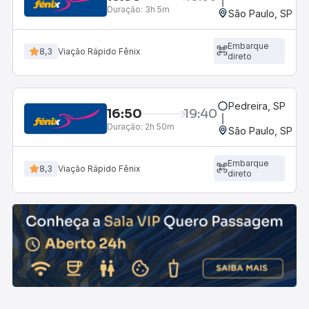
Duração:
3h 5m
São Paulo, SP - R
Embarque
8,3
Viação Rápido Fênix
direto
Pedreira, SP
16:50
19:40
Duração:
2h 50m
São Paulo, SP - R
Embarque
8,3
Viação Rápido Fênix
direto