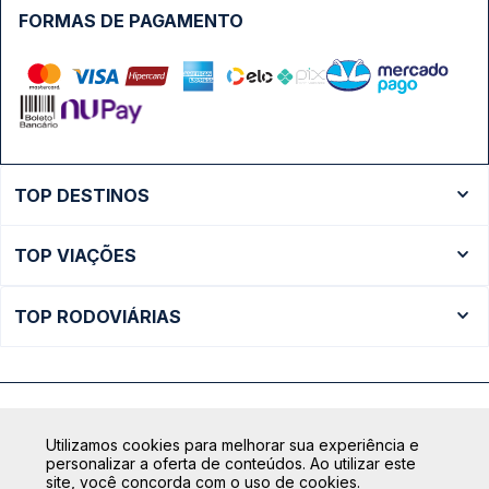
FORMAS DE PAGAMENTO
TOP DESTINOS
Ônibus Rio de Janeiro
TOP VIAÇÕES
Ônibus São Paulo
Passagens Cometa
Ônibus Brasília
TOP RODOVIÁRIAS
Passagens Gontijo
Ônibus Campinas
Rodoviária São Paulo - Tietê
Passagens 1001
Ônibus Londrina
Rodoviária Rio de Janeiro - Novo Rio
Passagens Águia Branca
+ Destinos
Rodoviária Belo Horizonte - Gov. Israel Pinheiro (Tergip)
Calçada das Margaridas, 163 - Sala 02 - Condomínio Centro
Passagens Pássaro Marron
Utilizamos cookies para melhorar sua experiência e
Comercial Alphaville, Barueri - SP | CEP: 06453-038
Rodoviária Curitiba
personalizar a oferta de conteúdos. Ao utilizar este
+ Viações
CNPJ: 18.087.991/0001-57 | saconibus@queropassagem.com.br
site, você concorda com o uso de cookies.