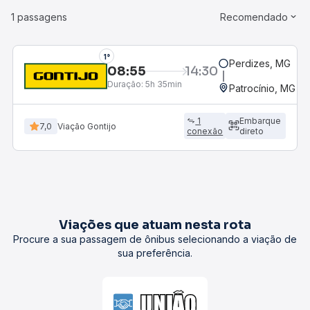
1 passagens
Recomendado
1°
Perdizes, MG
08:55
14:30
Duração:
5h 35min
Patrocínio, MG - 
1
Embarque
7,0
Viação Gontijo
conexão
direto
Viações que atuam nesta rota
Procure a sua passagem de ônibus selecionando a viação de
sua preferência.