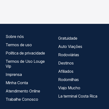
As viações Expresso União operam o trecho de Perdizes,
Passagem você compara os preços de todas as viações
MG para Patrocínio, MG - Rodoviária , com horários
em tempo real e garante a melhor oferta para o seu
variados ao longo do dia. Na Quero Passagem você
roteiro.
compara todas as opções — empresas, horários, tipos de
serviço e preços — em um só lugar e escolhe a que
melhor se encaixa na sua viagem.
Sobre nós
Gratuidade
Termos de uso
Auto Viações
Política de privacidade
Rodoviárias
Termos de Uso Louge
Destinos
Vip
Afiliados
Imprensa
Rodomilhas
Minha Conta
Viajo Mucho
Atendimento Online
La terminal Costa Rica
Trabalhe Conosco