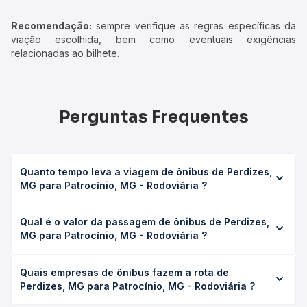
Recomendação:
sempre verifique as regras específicas da
viação escolhida, bem como eventuais exigências
relacionadas ao bilhete.
Perguntas Frequentes
Quanto tempo leva a viagem de ônibus de Perdizes,
MG para Patrocínio, MG - Rodoviária ?
A viagem de ônibus de Perdizes, MG para Patrocínio, MG -
Qual é o valor da passagem de ônibus de Perdizes,
Rodoviária leva em média 1h 40min, podendo variar
MG para Patrocínio, MG - Rodoviária ?
conforme a viação, o tipo de serviço (convencional,
executivo ou leito) e as condições de tráfego. Na Quero
O preço da passagem de ônibus de Perdizes, MG para
Passagem você consulta os horários disponíveis e vê a
Quais empresas de ônibus fazem a rota de
Patrocínio, MG - Rodoviária custa em média R$ 36,51 e
duração exata de cada opção na data desejada.
Perdizes, MG para Patrocínio, MG - Rodoviária ?
varia conforme a data da viagem, a empresa, o tipo de
poltrona e a antecedência da compra. Na Quero