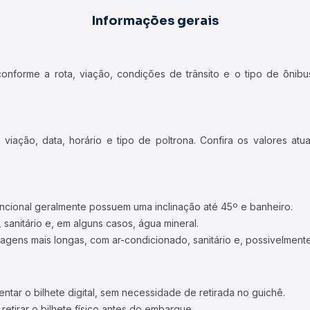
Informações gerais
forme a rota, viação, condições de trânsito e o tipo de ônibus
iação, data, horário e tipo de poltrona. Confira os valores at
ncional geralmente possuem uma inclinação até 45º e banheiro.
 sanitário e, em alguns casos, água mineral.
viagens mais longas, com ar-condicionado, sanitário e, possivelmente
tar o bilhete digital, sem necessidade de retirada no guichê.
etirar o bilhete físico antes do embarque.