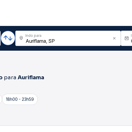
Indo para
o
para
Auriflama
18h00 - 23h59