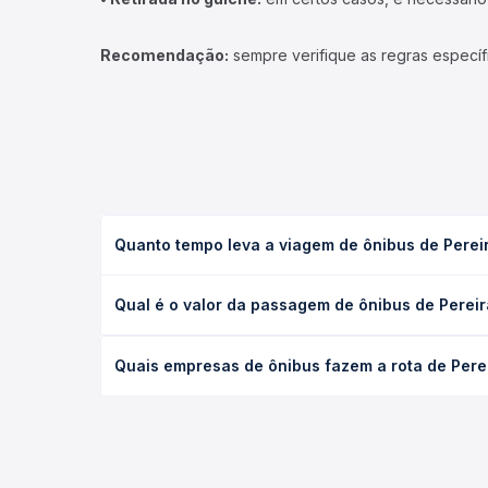
Recomendação:
sempre verifique as regras específ
Quanto tempo leva a viagem de ônibus de Pereir
A viagem de ônibus de Pereira Barreto, SP para Aur
Qual é o valor da passagem de ônibus de Pereir
leito) e as condições de tráfego. Na Quero Passag
O preço da passagem de ônibus de Pereira Barreto,
Quais empresas de ônibus fazem a rota de Perei
antecedência da compra. Na Quero Passagem você c
As viações Expresso Itamarati operam o trecho de 
todas as opções — empresas, horários, tipos de se