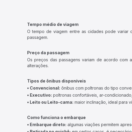
Tempo médio de viagem
O tempo de viagem entre as cidades pode variar con
passagem.
Preço da passagem
Os preços das passagens variam de acordo com a v
alterações.
Tipos de ônibus disponíveis
• Convencional:
ônibus com poltronas do tipo conve
• Executivo:
poltronas confortáveis, ar-condicionado,
• Leito ou Leito-cama:
maior inclinação, ideal para 
Como funciona o embarque
• Embarque direto:
algumas viações permitem apresen
• Retirada no guichê:
em certos casos, é necessário r