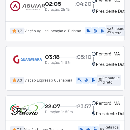
Peritoró, MA
02:05
04:20
Duração:
2h 15m
Presidente Dutra
Embarque
airline_seat_legroom_extra
ac_unit
wc
8,7
Viação Aguiar Locação e Turismo
direto
Peritoró, MA
03:18
05:10
Duração:
1h 52m
Presidente Dutra
Embarque
airline_seat_legroom_extra
ac_unit
WC
8,3
Viação Expresso Guanabara
direto
Peritoró, MA
22:07
23:57
Duração:
1h 50m
Presidente Dutra
Retirada
airline_seat_legroom_extra
ac_unit
wc
7,3
Viação Falone Turismo