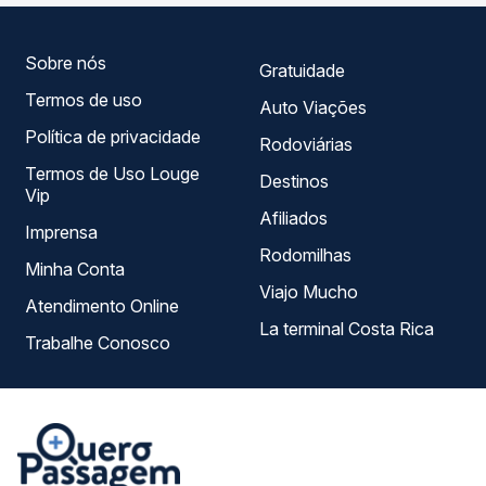
dia. Na Quero Passagem você compara todas as opções
— empresas, horários, tipos de serviço e preços — em um
só lugar e escolhe a que melhor se encaixa na sua
Sobre nós
Gratuidade
viagem.
Termos de uso
Auto Viações
Política de privacidade
Rodoviárias
Termos de Uso Louge
Destinos
Vip
Afiliados
Imprensa
Rodomilhas
Minha Conta
Viajo Mucho
Atendimento Online
La terminal Costa Rica
Trabalhe Conosco