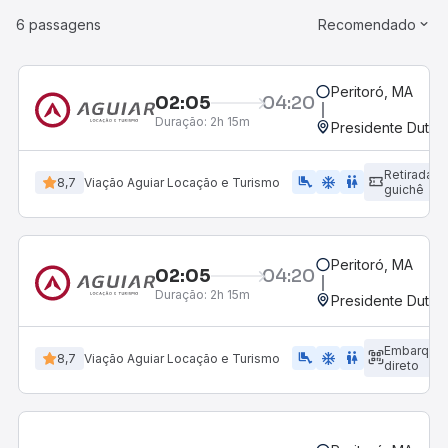
6 passagens
Recomendado
Peritoró, MA
02:05
04:20
Duração:
2h 15m
Presidente Dutra
Retirada
airline_seat_legroom_extra
ac_unit
WC
8,7
Viação Aguiar Locação e Turismo
guichê
Peritoró, MA
02:05
04:20
Duração:
2h 15m
Presidente Dutra
Embarque
airline_seat_legroom_extra
ac_unit
wc
8,7
Viação Aguiar Locação e Turismo
direto