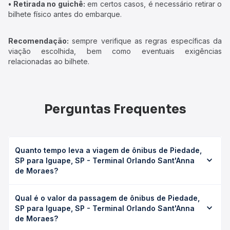
• Retirada no guichê:
em certos casos, é necessário retirar o
bilhete físico antes do embarque.
Recomendação:
sempre verifique as regras específicas da
viação escolhida, bem como eventuais exigências
relacionadas ao bilhete.
Perguntas Frequentes
Quanto tempo leva a viagem de ônibus de Piedade,
SP para Iguape, SP - Terminal Orlando Sant'Anna
de Moraes?
A viagem de ônibus de Piedade, SP para Iguape, SP -
Qual é o valor da passagem de ônibus de Piedade,
Terminal Orlando Sant'Anna de Moraes leva em média 4h
SP para Iguape, SP - Terminal Orlando Sant'Anna
5min, podendo variar conforme a viação, o tipo de serviço
de Moraes?
(convencional, executivo ou leito) e as condições de