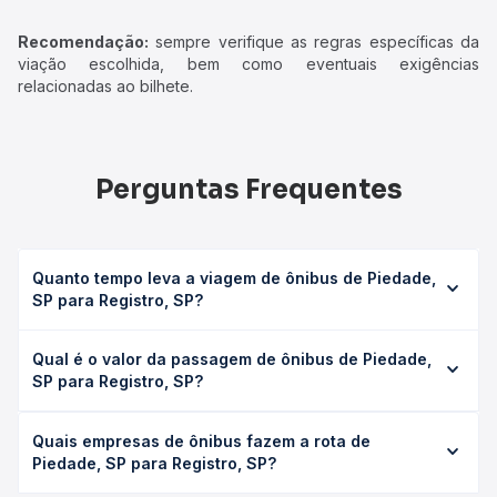
Recomendação:
sempre verifique as regras específicas da
viação escolhida, bem como eventuais exigências
relacionadas ao bilhete.
Perguntas Frequentes
Quanto tempo leva a viagem de ônibus de Piedade,
SP para Registro, SP?
A viagem de ônibus de Piedade, SP para Registro, SP leva
Qual é o valor da passagem de ônibus de Piedade,
em média 3h 19min, podendo variar conforme a viação, o
SP para Registro, SP?
tipo de serviço (convencional, executivo ou leito) e as
condições de tráfego. Na Quero Passagem você consulta
O preço da passagem de ônibus de Piedade, SP para
os horários disponíveis e vê a duração exata de cada
Quais empresas de ônibus fazem a rota de
Registro, SP custa em média R$ 60,62 e varia conforme a
opção na data desejada.
Piedade, SP para Registro, SP?
data da viagem, a empresa, o tipo de poltrona e a
antecedência da compra. Na Quero Passagem você