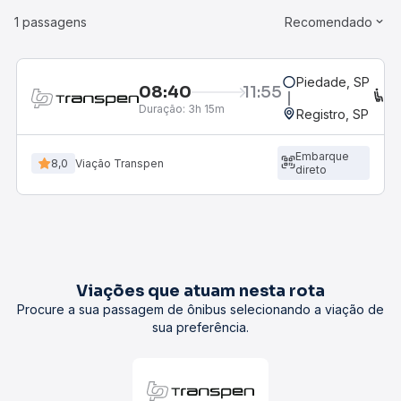
1 passagens
Recomendado
Piedade, SP
08:40
11:55
C
Duração:
3h 15m
Registro, SP
Embarque
8,0
Viação Transpen
direto
Viações que atuam nesta rota
Procure a sua passagem de ônibus selecionando a viação de
sua preferência.