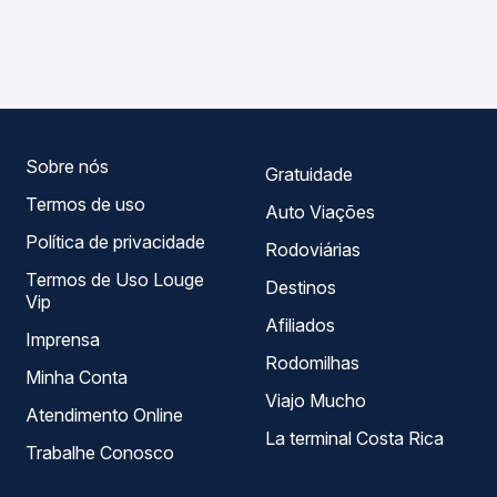
As viações Transpen operam o trecho de Piedade, SP
compara os preços de todas as viações em tempo real e
para Registro, SP, com horários variados ao longo do dia.
garante a melhor oferta para o seu roteiro.
Na Quero Passagem você compara todas as opções —
empresas, horários, tipos de serviço e preços — em um
só lugar e escolhe a que melhor se encaixa na sua
viagem.
Sobre nós
Gratuidade
Termos de uso
Auto Viações
Política de privacidade
Rodoviárias
Termos de Uso Louge
Destinos
Vip
Afiliados
Imprensa
Rodomilhas
Minha Conta
Viajo Mucho
Atendimento Online
La terminal Costa Rica
Trabalhe Conosco