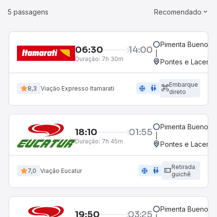
5 passagens
Recomendado
Pimenta Bueno, 
06:30
14:00
Duração:
7h 30m
Pontes e Lacerd
Embarque
ac_unit
wc
8,3
Viação Expresso Itamarati
direto
Pimenta Bueno, 
18:10
01:55
Duração:
7h 45m
Pontes e Lacerd
Retirada
ac_unit
wc
7,0
Viação Eucatur
guichê
Pimenta Bueno, 
19:50
03:25