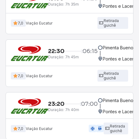
Duração:
7h 35m
Pontes e Lacerd
Retirada
7,0
Viação Eucatur
guichê
Pimenta Bueno, 
22:30
06:15
Duração:
7h 45m
Pontes e Lacerd
Retirada
7,0
Viação Eucatur
guichê
Pimenta Bueno, 
23:20
07:00
Duração:
7h 40m
Pontes e Lacerd
Retirada
ac_unit
wc
7,0
Viação Eucatur
guichê