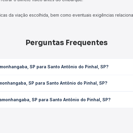
icas da viação escolhida, bem como eventuais exigências relaciona
Perguntas Frequentes
monhangaba, SP para Santo Antônio do Pinhal, SP?
nto Antônio do Pinhal, SP leva em média 1h 5min, podendo variar 
monhangaba, SP para Santo Antônio do Pinhal, SP?
 de tráfego. Na Quero Passagem você consulta os horários disponív
, SP para Santo Antônio do Pinhal, SP custa em média R$ 32,36 e
amonhangaba, SP para Santo Antônio do Pinhal, SP?
Quero Passagem você compara os preços de todas as viações em tem
am o trecho de Pindamonhangaba, SP para Santo Antônio do Pinhal
presas, horários, tipos de serviço e preços — em um só lugar e 