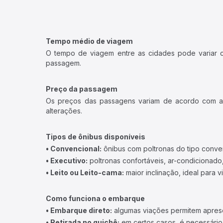
Tempo médio de viagem
O tempo de viagem entre as cidades pode variar con
passagem.
Preço da passagem
Os preços das passagens variam de acordo com a v
alterações.
Tipos de ônibus disponíveis
• Convencional:
ônibus com poltronas do tipo conve
• Executivo:
poltronas confortáveis, ar-condicionado,
• Leito ou Leito-cama:
maior inclinação, ideal para 
Como funciona o embarque
• Embarque direto:
algumas viações permitem apresen
• Retirada no guichê:
em certos casos, é necessário r