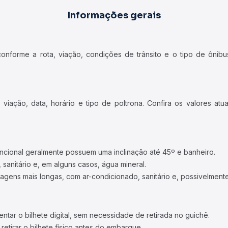
Informações gerais
forme a rota, viação, condições de trânsito e o tipo de ônibus
iação, data, horário e tipo de poltrona. Confira os valores at
ncional geralmente possuem uma inclinação até 45º e banheiro.
 sanitário e, em alguns casos, água mineral.
viagens mais longas, com ar-condicionado, sanitário e, possivelmente
tar o bilhete digital, sem necessidade de retirada no guichê.
etirar o bilhete físico antes do embarque.