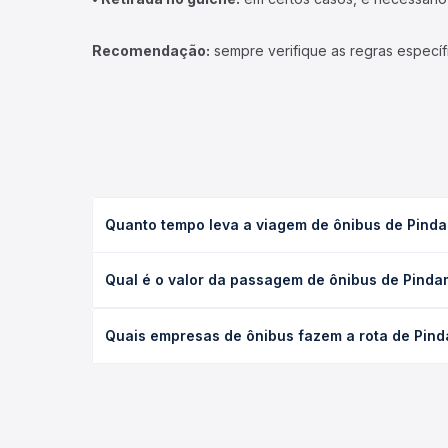
Recomendação:
sempre verifique as regras específ
Quanto tempo leva a viagem de ônibus de Pinda
A viagem de ônibus de Pindamonhangaba, SP para Sa
Qual é o valor da passagem de ônibus de Pinda
(convencional, executivo ou leito) e as condições
desejada.
O preço da passagem de ônibus de Pindamonhangaba
Quais empresas de ônibus fazem a rota de Pind
tipo de poltrona e a antecedência da compra. Na 
roteiro.
As viações Expresso Gardenia, Pássaro Marron oper
Quero Passagem você compara todas as opções — em