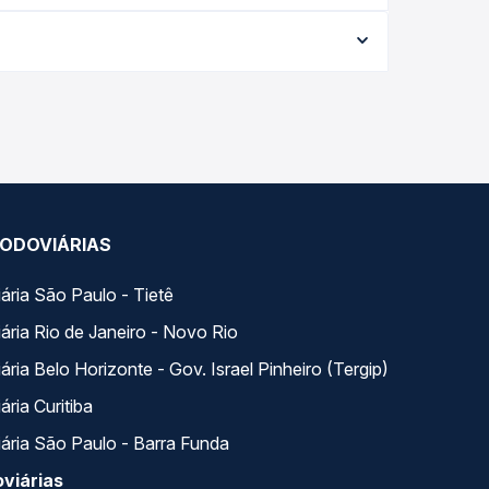
orme a data da viagem, a empresa, o tipo de
e garante a melhor oferta para o seu roteiro.
longo do dia. Na Quero Passagem você compara
a na sua viagem.
ODOVIÁRIAS
ária São Paulo - Tietê
ária Rio de Janeiro - Novo Rio
ria Belo Horizonte - Gov. Israel Pinheiro (Tergip)
ria Curitiba
ária São Paulo - Barra Funda
viárias