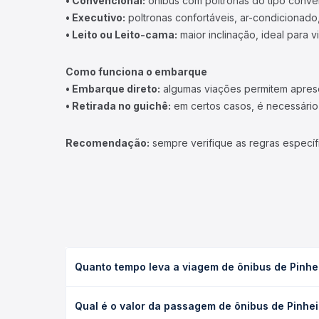
• Convencional:
ônibus com poltronas do tipo conve
• Executivo:
poltronas confortáveis, ar-condicionado,
• Leito ou Leito-cama:
maior inclinação, ideal para 
Como funciona o embarque
• Embarque direto:
algumas viações permitem apresen
• Retirada no guichê:
em certos casos, é necessário r
Recomendação:
sempre verifique as regras específ
Quanto tempo leva a viagem de ônibus de Pinhei
A viagem de ônibus de Pinheiros, ES para São Gabri
Qual é o valor da passagem de ônibus de Pinhei
leito) e as condições de tráfego. Na Quero Passag