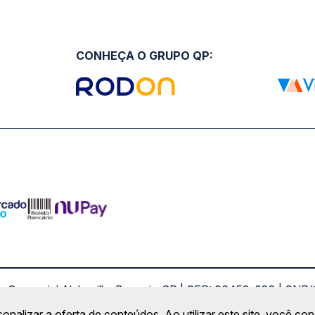
CONHEÇA O GRUPO QP:
ro Comercial Alphaville, Barueri - SP | CEP: 06453-038 | C
Copyright 2026 © QueroPassagem.com.br
sonalizar a oferta de conteúdos. Ao utilizar este site, você c