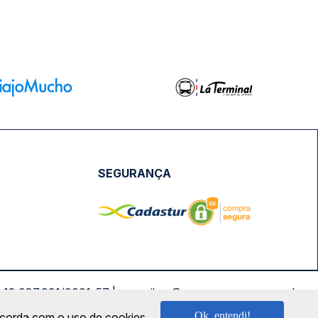
SEGURANÇA
NPJ: 18.087.991/0001-57 | saconibus@queropassagem.com.br
Ok, entendi!
oncorda com o uso de cookies.