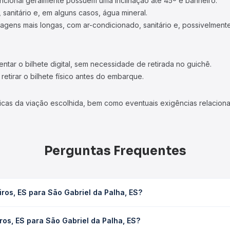
ncional geralmente possuem uma inclinação até 45º e banheiro.
 sanitário e, em alguns casos, água mineral.
viagens mais longas, com ar-condicionado, sanitário e, possivelmente
tar o bilhete digital, sem necessidade de retirada no guichê.
etirar o bilhete físico antes do embarque.
icas da viação escolhida, bem como eventuais exigências relaciona
Perguntas Frequentes
ros, ES para São Gabriel da Palha, ES?
el da Palha, ES leva em média 2h, podendo variar conforme a viaçã
ros, ES para São Gabriel da Palha, ES?
em você consulta os horários disponíveis e vê a duração exata de