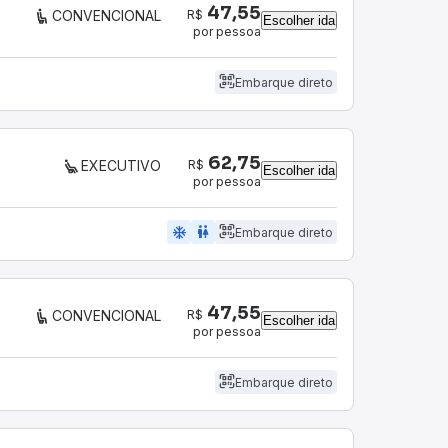
47,55
R$
CONVENCIONAL
Escolher ida
por pessoa
Embarque direto
62,75
R$
EXECUTIVO
Escolher ida
por pessoa
ac_unit
wc
Embarque direto
47,55
R$
CONVENCIONAL
Escolher ida
por pessoa
Embarque direto