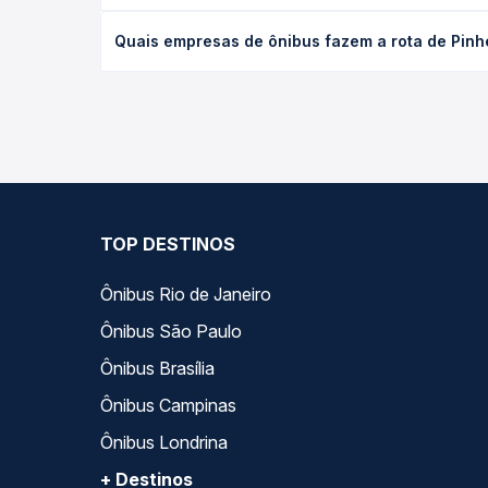
O preço da passagem de ônibus de Pinheiros, ES pa
Quais empresas de ônibus fazem a rota de Pinhe
poltrona e a antecedência da compra. Na Quero Pa
As viações Águia Branca operam o trecho de Pinhei
todas as opções — empresas, horários, tipos de se
TOP DESTINOS
Ônibus Rio de Janeiro
Ônibus São Paulo
Ônibus Brasília
Ônibus Campinas
Ônibus Londrina
+ Destinos