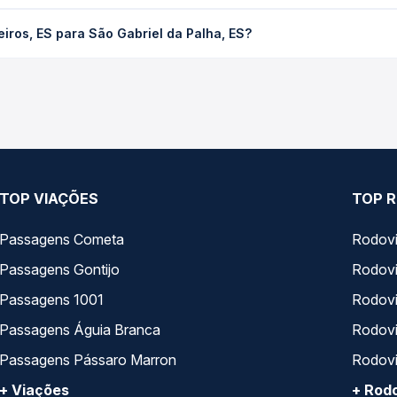
ra São Gabriel da Palha, ES custa em média R$ 53,48 e varia conf
iros, ES para São Gabriel da Palha, ES?
ssagem você compara os preços de todas as viações em tempo real 
ros, ES para São Gabriel da Palha, ES, com horários variados ao 
rviço e preços — em um só lugar e escolhe a que melhor se encaix
TOP VIAÇÕES
TOP R
Passagens Cometa
Rodovi
Passagens Gontijo
Rodovi
Passagens 1001
Rodoviá
Passagens Águia Branca
Rodoviá
Passagens Pássaro Marron
Rodovi
+ Viações
+ Rodo