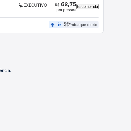
62,75
R$
EXECUTIVO
Escolher ida
por pessoa
ac_unit
wc
Embarque direto
ência.