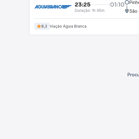
Pinh
23:25
01:10
Duração:
1h 45m
São 
8,3
Viação Águia Branca
Procu