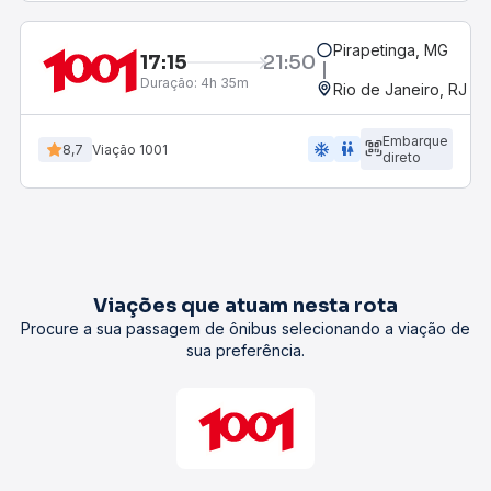
Pirapetinga, MG
17:15
21:50
Duração:
4h 35m
Rio de Janeiro, RJ - 
Embarque
ac_unit
wc
8,7
Viação 1001
direto
Viações que atuam nesta rota
Procure a sua passagem de ônibus selecionando a viação de
sua preferência.