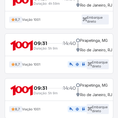
Duração:
4h 59m
Rio de Janeiro, RJ - 
Embarque
8,7
Viação 1001
direto
Pirapetinga, MG
09:31
14:40
Duração:
5h 9m
Rio de Janeiro, RJ - 
Embarque
airline_seat_legroom_extra
ac_unit
WC
8,7
Viação 1001
direto
Pirapetinga, MG
09:31
14:40
Duração:
5h 9m
Rio de Janeiro, RJ - 
Embarque
airline_seat_legroom_extra
ac_unit
wc
8,7
Viação 1001
direto