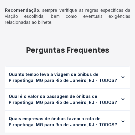
Recomendação:
sempre verifique as regras específicas da
viação escolhida, bem como eventuais exigências
relacionadas ao bilhete.
Perguntas Frequentes
Quanto tempo leva a viagem de ônibus de
Pirapetinga, MG para Rio de Janeiro, RJ - TODOS?
A viagem de ônibus de Pirapetinga, MG para Rio de
Qual é o valor da passagem de ônibus de
Janeiro, RJ - TODOS leva em média 4h 48min, podendo
Pirapetinga, MG para Rio de Janeiro, RJ - TODOS?
variar conforme a viação, o tipo de serviço (convencional,
executivo ou leito) e as condições de tráfego. Na Quero
O preço da passagem de ônibus de Pirapetinga, MG para
Passagem você consulta os horários disponíveis e vê a
Quais empresas de ônibus fazem a rota de
Rio de Janeiro, RJ - TODOS custa em média R$ 130,34 e
duração exata de cada opção na data desejada.
Pirapetinga, MG para Rio de Janeiro, RJ - TODOS?
varia conforme a data da viagem, a empresa, o tipo de
poltrona e a antecedência da compra. Na Quero