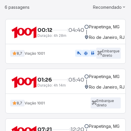
6 passagens
Recomendado
Pirapetinga, MG
00:12
04:40
Duração:
4h 28m
Rio de Janeiro, RJ - 
Embarque
airline_seat_legroom_extra
ac_unit
WC
8,7
Viação 1001
direto
Pirapetinga, MG
01:26
05:40
Duração:
4h 14m
Rio de Janeiro, RJ - 
Embarque
8,7
Viação 1001
direto
Pirapetinga, MG
07:21
12:20