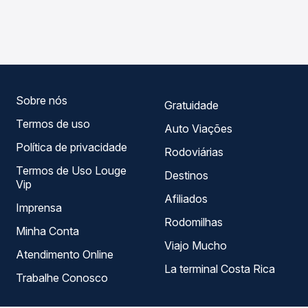
As viações 1001 operam o trecho de Pirapetinga, MG para
Passagem você compara os preços de todas as viações
Rio de Janeiro, RJ - TODOS, com horários variados ao
em tempo real e garante a melhor oferta para o seu
longo do dia. Na Quero Passagem você compara todas as
roteiro.
opções — empresas, horários, tipos de serviço e preços
— em um só lugar e escolhe a que melhor se encaixa na
sua viagem.
Sobre nós
Gratuidade
Termos de uso
Auto Viações
Política de privacidade
Rodoviárias
Termos de Uso Louge
Destinos
Vip
Afiliados
Imprensa
Rodomilhas
Minha Conta
Viajo Mucho
Atendimento Online
La terminal Costa Rica
Trabalhe Conosco