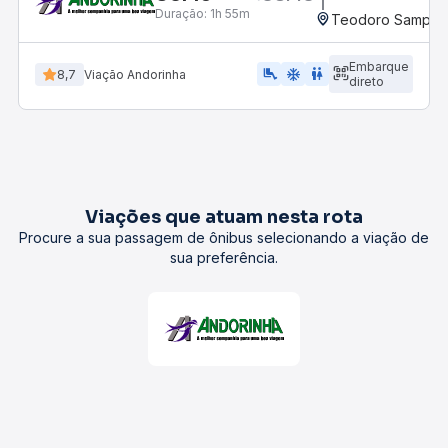
Duração:
1h 55m
Teodoro Sampaio
Embarque
airline_seat_legroom_extra
ac_unit
wc
8,7
Viação Andorinha
direto
Viações que atuam nesta rota
Procure a sua passagem de ônibus selecionando a viação de
sua preferência.