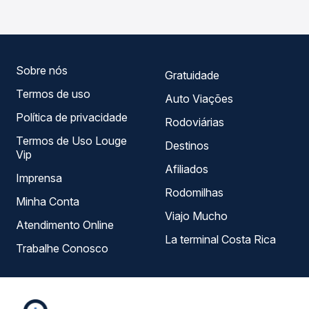
compara todas as opções — empresas, horários, tipos de
serviço e preços — em um só lugar e escolhe a que
melhor se encaixa na sua viagem.
Sobre nós
Gratuidade
Termos de uso
Auto Viações
Política de privacidade
Rodoviárias
Termos de Uso Louge
Destinos
Vip
Afiliados
Imprensa
Rodomilhas
Minha Conta
Viajo Mucho
Atendimento Online
La terminal Costa Rica
Trabalhe Conosco